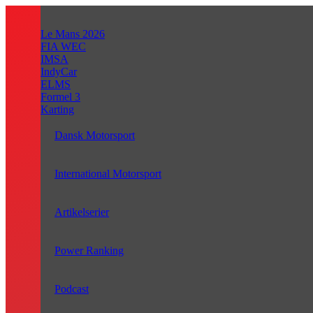
Videre
til
Le Mans 2026
indhold
FIA WEC
IMSA
IndyCar
ELMS
Formel 3
Karting
Dansk Motorsport
International Motorsport
Artikelserier
Power Ranking
Podcast