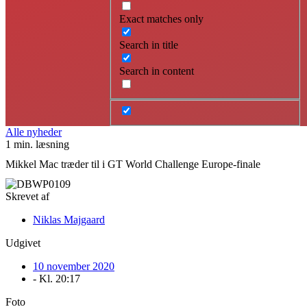
Exact matches only
Search in title
Search in content
Alle nyheder
1 min. læsning
Mikkel Mac træder til i GT World Challenge Europe-finale
Skrevet af
Niklas Majgaard
Udgivet
10 november 2020
- Kl.
20:17
Foto