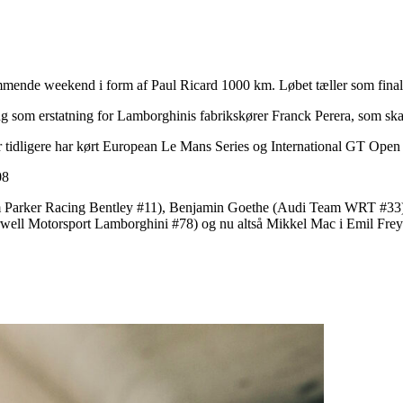
mmende weekend i form af Paul Ricard 1000 km. Løbet tæller som fina
 som erstatning for Lamborghinis fabrikskører Franck Perera, som s
tidligere har kørt European Le Mans Series og International GT Open –
08
Team Parker Racing Bentley #11), Benjamin Goethe (Audi Team WRT #33
well Motorsport Lamborghini #78) og nu altså Mikkel Mac i Emil Fr