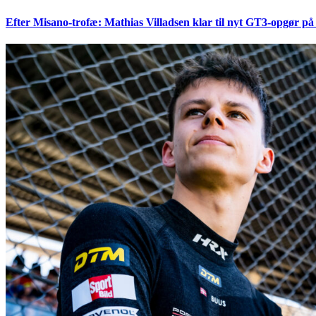
Efter Misano-trofæ: Mathias Villadsen klar til nyt GT3-opgør på