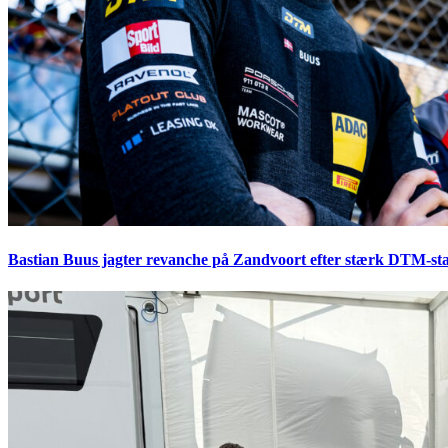
Bastian Buus jagter revanche på Zandvoort efter stærk DTM-sta