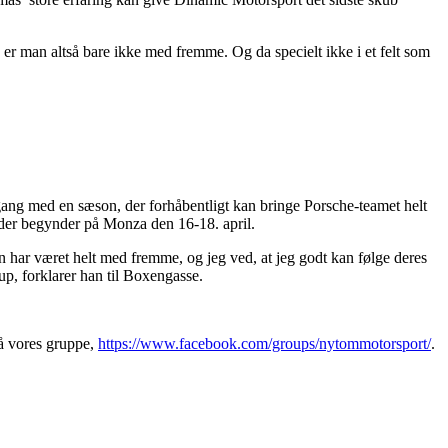
å er man altså bare ikke med fremme. Og da specielt ikke i et felt som
 gang med en sæson, der forhåbentligt kan bringe Porsche-teamet helt
 der begynder på Monza den 16-18. april.
en har været helt med fremme, og jeg ved, at jeg godt kan følge deres
tup, forklarer han til Boxengasse.
 vores gruppe,
https://www.facebook.com/groups/nytommotorsport/
.