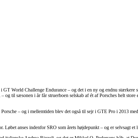
rt i GT World Challenge Endurance – og det i en ny og endnu stærkere 
og til sæsonen i år får struerboen selskab af ét af Porsches helt stor
orsche – og i mellemtiden blev det også til sejr i GTE Pro i 2013 me
øbet anses indenfor SRO som årets højdepunkt – og er selvsagt et løb, s
 italienske Andrea Rizzoli, og det er Mikkel O. Pedersens håb, at Dum