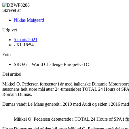
Skrevet af
Niklas Majgaard
Udgivet
5 marts 2021
- Kl.
18:54
Foto
SRO/GT World Challenge Europe/IGTC
Del artikel
Mikkel O. Pedersen fortsætter i år med italienske Dinamic Motorspo
sæsonens helt store mål atter 24-timersløbet TOTAL 24 Hours of SPA – 
Romain Dumas.
Dumas vandt Le Mans generelt i 2010 med Audi og siden i 2016 med P
Mikkel O. Pedersen debuterede i TOTAL 24 Hours of SPA i fjor. L
Nu er Dumas en del af den bil, som Mikkel O. Pedersen også deler med