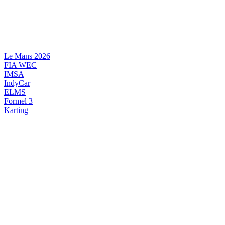
Videre
til
indhold
Le Mans 2026
FIA WEC
IMSA
IndyCar
ELMS
Formel 3
Karting
DANSK MOTORSPORT
INTERNATIONAL MOTORSPORT
ARTIKELSERIER