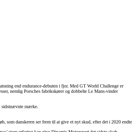
satsning end endurance-debuten i fjor. Med GT World Challenge er
e esser, nemlig Porsches fabrikskører og dobbelte Le Mans-vinder
d sidstnævnte mærke.
om danskeren ser frem til at give et nyt skud, efter det i 2020 endte 
as’ store erfaring kan give Dinamic Motorsport det sidste skub