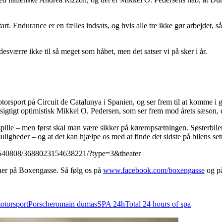
rt. Endurance er en fælles indsats, og hvis alle tre ikke gør arbejdet, s
 desværre ikke til så meget som håbet, men det satser vi på sker i år.
Motorsport på Circuit de Catalunya i Spanien, og ser frem til at komme i
orsigtigt optimistisk Mikkel O. Pedersen, som ser frem mod årets sæson,
 spille – men først skal man være sikker på køreropsætningen. Søsterbil
 muligheder – og at det kan hjælpe os med at finde det sidste på bilens se
8540808/3688023154638221/?type=3&theater
 her på Boxengasse. Så følg os på
www.facebook.com/boxengasse
og på
otorsport
Porsche
romain dumas
SPA 24h
Total 24 hours of spa