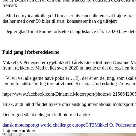
fremad:
– Med en ny teamkollega i Dumas er niveauet allerede sat højere fra sta
det her med over 50 biler til start, konstaterer han og tilføjer:
– Jeg er glad for at kunne fortsætte i langdistance i år. I 2020 blev det
Fuld gang i forberedelserne
Mikkel O. Pedersen er i øjeblikket til årets første test med Dinamic 
frem i rækkerne. Med et lidt svært 2020 in mente er det da også en f
– Vi vil vel alle gerne have pokaler… Ej, der er en del ting, som skal
tempo fra sidste år. Jeg tror, at vi med et ekstra skud erfaring får nye
https://www.facebook.com/Dinamic.Motorsport/photos/a.21566429
Husk, at du altid får det nyeste om dansk og international motorsport
Det er god stil at dele godt indhold med andre
dansk motorsport
gt world challenge europe
GT3
Mikkel O. Pedersen
m
Lignende artikler