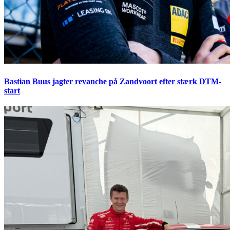
Bastian Buus jagter revanche på Zandvoort efter stærk DTM-
start