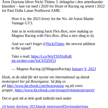
Årets Daytona bliver Nicki Thiims 3. deltagelse i den amerikanske
klassiker – han var med i 2020 for Heart of Racing og senest i 2022
for Paul Dalla Lanas Northwest AMR.
Here it is, the 2023 livery for the No. 44 Aston Martin
Vantage GT3.
Join us in welcoming back Flex-Box, now making us
Magnus Racing with Flex-Box. (Has a nice ding to it).
And we can't forget
@NickiThiim
, the newest addition
to the squad!
Take a read:
https://t.co/WqTSSNoRaR
pic.twitter.com/YaC6TiZH53
— Magnus Racing (@MagnusRacing)
January 9, 2023
Husk, at du altid får det nyeste om international og dansk
motorsport her på Boxengasse. Så følg os
på
http://www.facebook.com/boxengasse
og på vores
gruppe,
https://www.facebook.com/groups/nytommotorsport/
Det er god stil at dele godt indhold med andre
24 hours daytona 2023
dansk motorsport
Daytona
daytona