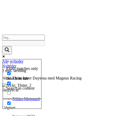
Alle nyheder
Nyheder
Exact matches only
2 min. læsning
Nicki Thiim kører Daytona med Magnus Racing
Search in title
Search in content
Skrevet af
Niklas Majgaard
Udgivet