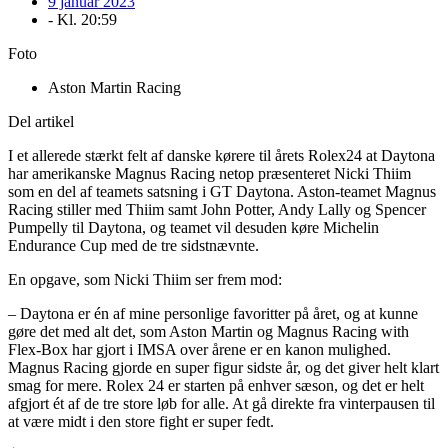
9 januar 2023
- Kl.
20:59
Foto
Aston Martin Racing
Del artikel
I et allerede stærkt felt af danske kørere til årets Rolex24 at Daytona
har amerikanske Magnus Racing netop præsenteret Nicki Thiim
som en del af teamets satsning i GT Daytona. Aston-teamet Magnus
Racing stiller med Thiim samt John Potter, Andy Lally og Spencer
Pumpelly til Daytona, og teamet vil desuden køre Michelin
Endurance Cup med de tre sidstnævnte.
En opgave, som Nicki Thiim ser frem mod:
– Daytona er én af mine personlige favoritter på året, og at kunne
gøre det med alt det, som Aston Martin og Magnus Racing with
Flex-Box har gjort i IMSA over årene er en kanon mulighed.
Magnus Racing gjorde en super figur sidste år, og det giver helt klart
smag for mere. Rolex 24 er starten på enhver sæson, og det er helt
afgjort ét af de tre store løb for alle. At gå direkte fra vinterpausen til
at være midt i den store fight er super fedt.