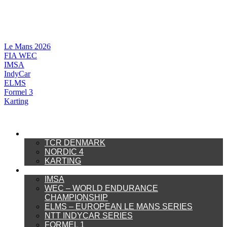
Videre
til
indhold
Le Mans 2026
FIA WEC
IMSA
IndyCar
ELMS
Formel 3
Karting
DANSK MOTORSPORT
TCR DENMARK
NORDIC 4
KARTING
INTERNATIONAL MOTORSPORT
IMSA
WEC – WORLD ENDURANCE
CHAMPIONSHIP
ELMS – EUROPEAN LE MANS SERIES
NTT INDYCAR SERIES
FORMEL 1