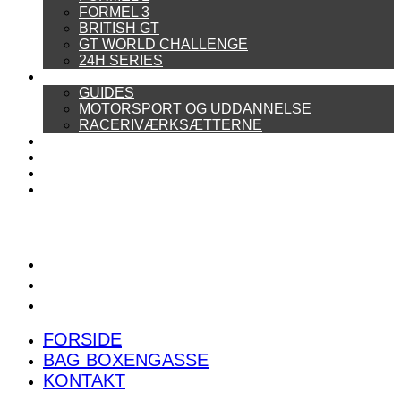
FORMEL 3
BRITISH GT
GT WORLD CHALLENGE
24H SERIES
ARTIKELSERIER
GUIDES
MOTORSPORT OG UDDANNELSE
RACERIVÆRKSÆTTERNE
POWER RANKING
PODCAST
PRESSEMEDDELELSER
BILTEST
FORSIDE
BAG BOXENGASSE
KONTAKT
FORSIDE
BAG BOXENGASSE
KONTAKT