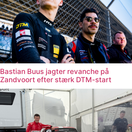
Bastian Buus jagter revanche på
Zandvoort efter stærk DTM-start