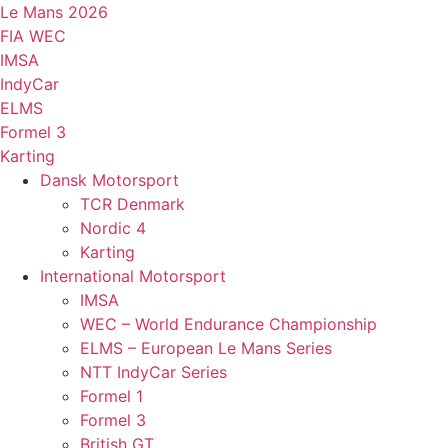
Videre
Le Mans 2026
til
FIA WEC
indhold
IMSA
IndyCar
ELMS
Formel 3
Karting
Dansk Motorsport
TCR Denmark
Nordic 4
Karting
International Motorsport
IMSA
WEC – World Endurance Championship
ELMS – European Le Mans Series
NTT IndyCar Series
Formel 1
Formel 3
British GT