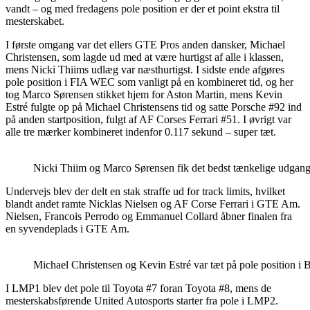
vandt – og med fredagens pole position er der et point ekstra til
mesterskabet.
I første omgang var det ellers GTE Pros anden dansker, Michael
Christensen, som lagde ud med at være hurtigst af alle i klassen,
mens Nicki Thiims udlæg var næsthurtigst. I sidste ende afgøres
pole position i FIA WEC som vanligt på en kombineret tid, og her
tog Marco Sørensen stikket hjem for Aston Martin, mens Kevin
Estré fulgte op på Michael Christensens tid og satte Porsche #92 ind
på anden startposition, fulgt af AF Corses Ferrari #51. I øvrigt var
alle tre mærker kombineret indenfor 0.117 sekund – super tæt.
Nicki Thiim og Marco Sørensen fik det bedst tænkelige udgangs
Undervejs blev der delt en stak straffe ud for track limits, hvilket
blandt andet ramte Nicklas Nielsen og AF Corse Ferrari i GTE Am.
Nielsen, Francois Perrodo og Emmanuel Collard åbner finalen fra
en syvendeplads i GTE Am.
Michael Christensen og Kevin Estré var tæt på pole position 
I LMP1 blev det pole til Toyota #7 foran Toyota #8, mens de
mesterskabsførende United Autosports starter fra pole i LMP2.