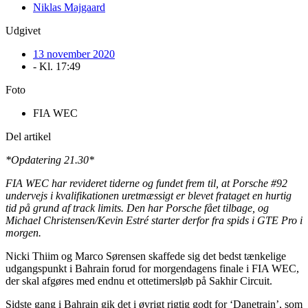
Niklas Majgaard
Udgivet
13 november 2020
- Kl.
17:49
Foto
FIA WEC
Del artikel
*Opdatering 21.30*
FIA WEC har revideret tiderne og fundet frem til, at Porsche #92
undervejs i kvalifikationen uretmæssigt er blevet frataget en hurtig
tid på grund af track limits. Den har Porsche fået tilbage, og
Michael Christensen/Kevin Estré starter derfor fra spids i GTE Pro i
morgen.
Nicki Thiim og Marco Sørensen skaffede sig det bedst tænkelige
udgangspunkt i Bahrain forud for morgendagens finale i FIA WEC,
der skal afgøres med endnu et ottetimersløb på Sakhir Circuit.
Sidste gang i Bahrain gik det i øvrigt rigtig godt for ‘Danetrain’, som