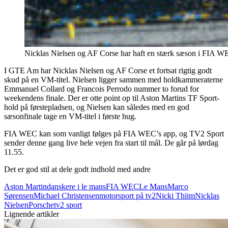
Nicklas Nielsen og AF Corse har haft en stærk sæson i FIA WEC
I GTE Am har Nicklas Nielsen og AF Corse et fortsat rigtig godt
skud på en VM-titel. Nielsen ligger sammen med holdkammeraterne
Emmanuel Collard og Francois Perrodo nummer to forud for
weekendens finale. Der er otte point op til Aston Martins TF Sport-
hold på førstepladsen, og Nielsen kan således med en god
sæsonfinale tage en VM-titel i første hug.
FIA WEC kan som vanligt følges på FIA WEC’s app, og TV2 Sport
sender denne gang live hele vejen fra start til mål. De går på lørdag
11.55.
Det er god stil at dele godt indhold med andre
Aston Martin
danskere i le mans
FIA WEC
Le Mans
Marco
Sørensen
Michael Christensen
motorsport på tv2
Nicki Thiim
Nicklas
Nielsen
Porsche
tv2 sport
Lignende artikler