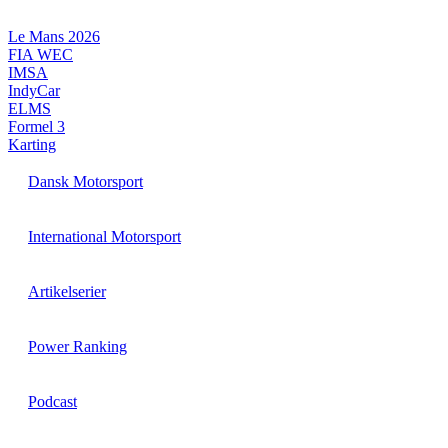
Videre
til
Le Mans 2026
indhold
FIA WEC
IMSA
IndyCar
ELMS
Formel 3
Karting
Dansk Motorsport
International Motorsport
Artikelserier
Power Ranking
Podcast