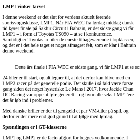
LMP1 vinker farvel
I denne weekend er det slut for verdens aktuelt førende
sportsvognsklasse, LMP1. Når FIA WEC fra lørdag middag dansk
tid kører finale på Sakhir Circuit i Bahrain, er det sidste gang vi får
LMP1 – i form af Toyotas TS050 – at se i konkurrence.
Samtidigt er Toyotas to biler de eneste tilbageværende i topklassen,
og det er i det hele taget et noget afmagret felt, som er klar i Bahrain
denne weekend.
Dette års finale i FIA WEC er sidste gang, vi får LMP1 at se so
24 biler er til start, og alt tegner til, at det derfor kan blive med en
LMP2-racer på det generelle podie. Det skulle i så fald være første
gang siden det noget hysteriske Le Mans i 2017, hvor Jackie Chan
DC Racing var oppe at føre generelt – og hvor alle seks LMP1’ere
det år løb ind i problemer.
Med danske briller er der til gengæld et par VM-titler på spil, og
derfor er der mere end god grund til at følge med lørdag.
Spændingen er i GT-klasserne
LMP1 og LMP2 er de facto afgjort for begges vedkommende. I