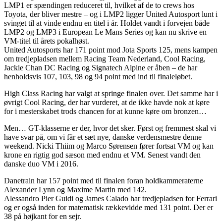
LMP1 er spændingen reduceret til, hvilket af de to crews hos
Toyota, der bliver mestre – og i LMP2 ligger United Autosport lunt i
svinget til at vinde endnu en titel i år. Holdet vandt i forvejen både
LMP2 og LMP3 i European Le Mans Series og kan nu skrive en
VM-titel til årets pokalhøst.
United Autosports har 171 point mod Jota Sports 125, mens kampen
om tredjepladsen mellem Racing Team Nederland, Cool Racing,
Jackie Chan DC Racing og Signatech Alpine er åben – de har
henholdsvis 107, 103, 98 og 94 point med ind til finaleløbet.
High Class Racing har valgt at springe finalen over. Det samme har i
øvrigt Cool Racing, der har vurderet, at de ikke havde nok at køre
for i mesterskabet trods chancen for at kunne køre om bronzen…
Men… GT-klasserne er der, hvor det sker. Først og fremmest skal vi
have svar på, om vi får et sæt nye, danske verdensmestre denne
weekend. Nicki Thiim og Marco Sørensen fører fortsat VM og kan
krone en rigtig god sæson med endnu et VM. Senest vandt den
danske duo VM i 2016.
Danetrain har 157 point med til finalen foran holdkammeraterne
Alexander Lynn og Maxime Martin med 142.
Alessandro Pier Guidi og James Calado har tredjepladsen for Ferrari
og er også inden for matematisk rækkevidde med 131 point. Der er
38 på højkant for en sejr.