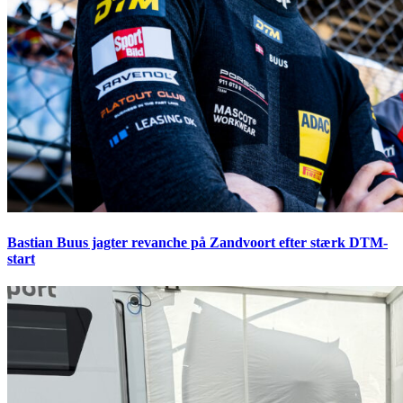
Bastian Buus jagter revanche på Zandvoort efter stærk DTM-
start