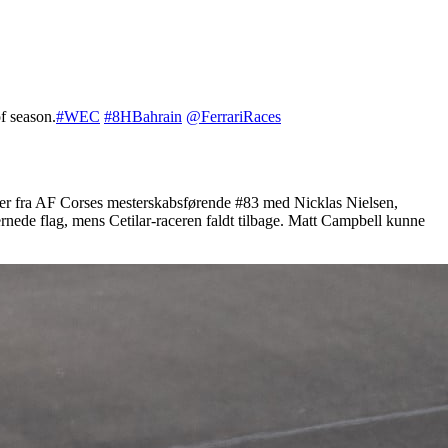
f season.
#WEC
#8HBahrain
@FerrariRaces
inger fra AF Corses mesterskabsførende #83 med Nicklas Nielsen,
ernede flag, mens Cetilar-raceren faldt tilbage. Matt Campbell kunne