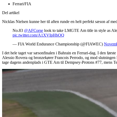
Ferrari/FIA
Del artikel
Nicklas Nielsen kunne her til aften runde en helt perfekt sæson af 
No.83
@AFCorse
look to take LMGTE Am title in style as Al
pic.twitter.com/A1XVIpHbOQ
— FIA World Endurance Championship (@FIAWEC)
Novemb
I det hele taget var sæsonfinalen i Bahrain en Ferrari-dag. I den før
Alessio Rovera og bronzekører Francois Perrodo, og mod slutningen lyk
tage dagens andenplads i GTE Am til Dempsey-Protons #77, mens Tea