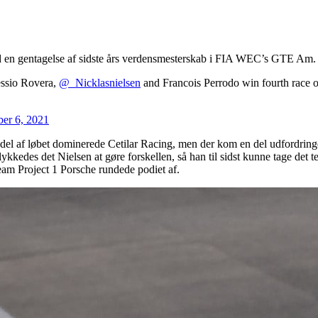
med en gentagelse af sidste års verdensmesterskab i FIA WEC’s GTE Am.
essio Rovera,
@_Nicklasnielsen
and Francois Perrodo win fourth race o
er 6, 2021
ste del af løbet dominerede Cetilar Racing, men der kom en del udfordr
kedes det Nielsen at gøre forskellen, så han til sidst kunne tage det t
m Project 1 Porsche rundede podiet af.