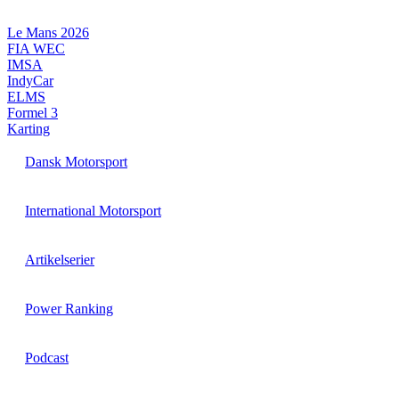
Videre
til
Le Mans 2026
indhold
FIA WEC
IMSA
IndyCar
ELMS
Formel 3
Karting
Dansk Motorsport
International Motorsport
Artikelserier
Power Ranking
Podcast