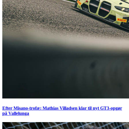
Efter Misano-trofæ: Mathias Villadsen klar til nyt GT3-opgør
på Vallelunga