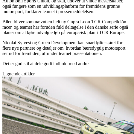
Automobil Sports Union, og skal, udover at vinde mesterskaber,
også fungere som en udviklingsplatform for fremtidens grønne
motorsport, forklarer teamet i pressemeddelelsen.
Bilen bliver som nævnt en helt ny Cupra Leon TCR Competición
racer, og teamet har foruden fuld deltagelse i den danske serie også
planer om at køre udvalgte løb på europæisk plan i TCR Europe.
Nicolai Sylvest og Green Development kan snart løfte sløret for
flere nye partnere og detaljer om, hvordan bæredygtig motorsport
ser ud for fremtiden, afrunder teamet præsentationen.
Det er god stil at dele godt indhold med andre
Lignende artikler