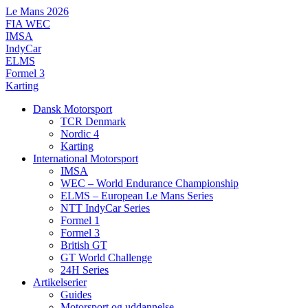
Videre
Le Mans 2026
til
FIA WEC
indhold
IMSA
IndyCar
ELMS
Formel 3
Karting
Dansk Motorsport
TCR Denmark
Nordic 4
Karting
International Motorsport
IMSA
WEC – World Endurance Championship
ELMS – European Le Mans Series
NTT IndyCar Series
Formel 1
Formel 3
British GT
GT World Challenge
24H Series
Artikelserier
Guides
Motorsport og uddannelse