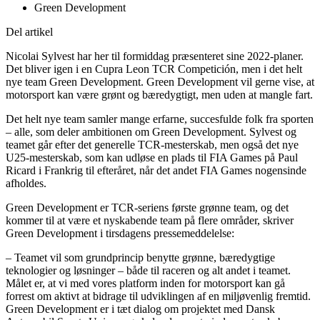
Green Development
Del artikel
Nicolai Sylvest har her til formiddag præsenteret sine 2022-planer.
Det bliver igen i en Cupra Leon TCR Competición, men i det helt
nye team Green Development. Green Development vil gerne vise, at
motorsport kan være grønt og bæredygtigt, men uden at mangle fart.
Det helt nye team samler mange erfarne, succesfulde folk fra sporten
– alle, som deler ambitionen om Green Development. Sylvest og
teamet går efter det generelle TCR-mesterskab, men også det nye
U25-mesterskab, som kan udløse en plads til FIA Games på Paul
Ricard i Frankrig til efteråret, når det andet FIA Games nogensinde
afholdes.
Green Development er TCR-seriens første grønne team, og det
kommer til at være et nyskabende team på flere områder, skriver
Green Development i tirsdagens pressemeddelelse:
– Teamet vil som grundprincip benytte grønne, bæredygtige
teknologier og løsninger – både til raceren og alt andet i teamet.
Målet er, at vi med vores platform inden for motorsport kan gå
forrest om aktivt at bidrage til udviklingen af en miljøvenlig fremtid.
Green Development er i tæt dialog om projektet med Dansk