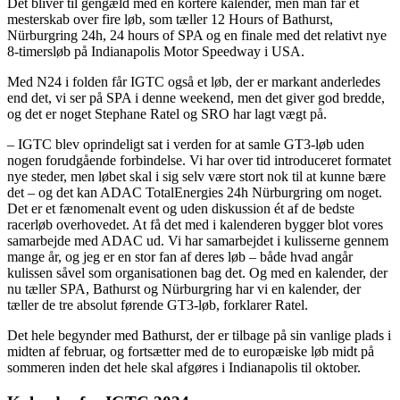
Det bliver til gengæld med en kortere kalender, men man får et
mesterskab over fire løb, som tæller 12 Hours of Bathurst,
Nürburgring 24h, 24 hours of SPA og en finale med det relativt nye
8-timersløb på Indianapolis Motor Speedway i USA.
Med N24 i folden får IGTC også et løb, der er markant anderledes
end det, vi ser på SPA i denne weekend, men det giver god bredde,
og det er noget Stephane Ratel og SRO har lagt vægt på.
– IGTC blev oprindeligt sat i verden for at samle GT3-løb uden
nogen forudgående forbindelse. Vi har over tid introduceret formatet
nye steder, men løbet skal i sig selv være stort nok til at kunne bære
det – og det kan ADAC TotalEnergies 24h Nürburgring om noget.
Det er et fænomenalt event og uden diskussion ét af de bedste
racerløb overhovedet. At få det med i kalenderen bygger blot vores
samarbejde med ADAC ud. Vi har samarbejdet i kulisserne gennem
mange år, og jeg er en stor fan af deres løb – både hvad angår
kulissen såvel som organisationen bag det. Og med en kalender, der
nu tæller SPA, Bathurst og Nürburgring har vi en kalender, der
tæller de tre absolut førende GT3-løb, forklarer Ratel.
Det hele begynder med Bathurst, der er tilbage på sin vanlige plads i
midten af februar, og fortsætter med de to europæiske løb midt på
sommeren inden det hele skal afgøres i Indianapolis til oktober.