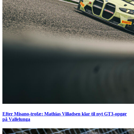
Efter Misano-trofæ: Mathias Villadsen klar til nyt GT3-opgør
på Vallelunga