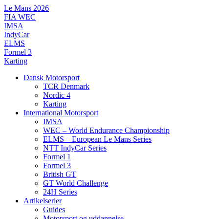
Videre
Le Mans 2026
til
FIA WEC
indhold
IMSA
IndyCar
ELMS
Formel 3
Karting
Dansk Motorsport
TCR Denmark
Nordic 4
Karting
International Motorsport
IMSA
WEC – World Endurance Championship
ELMS – European Le Mans Series
NTT IndyCar Series
Formel 1
Formel 3
British GT
GT World Challenge
24H Series
Artikelserier
Guides
Motorsport og uddannelse