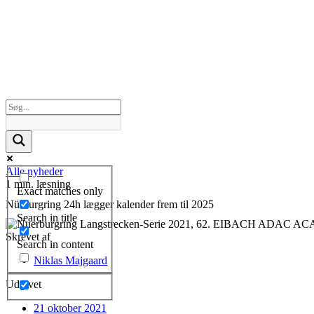
Alle nyheder
1 min. læsning
Exact matches only
Nürburgring 24h lægger kalender frem til 2025
Search in title
Skrevet af
Search in content
Niklas Majgaard
Udgivet
21 oktober 2021