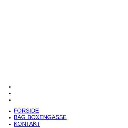
POWER RANKING
PODCAST
PRESSEMEDDELELSER
BILTEST
FORSIDE
BAG BOXENGASSE
KONTAKT
FORSIDE
BAG BOXENGASSE
KONTAKT