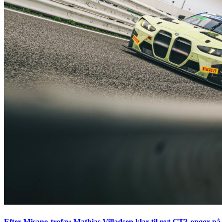
Efter Misano-trofæ: Mathias Villadsen klar til nyt GT3-opgør på