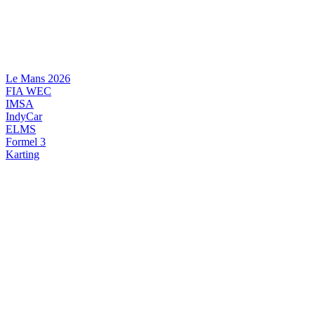
Videre
til
indhold
Le Mans 2026
FIA WEC
IMSA
IndyCar
ELMS
Formel 3
Karting
DANSK MOTORSPORT
INTERNATIONAL MOTORSPORT
ARTIKELSERIER