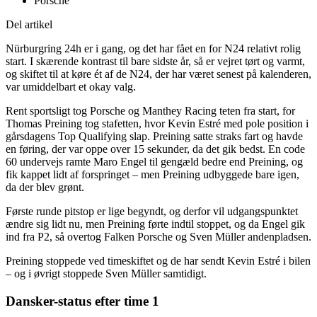
Porsche
Del artikel
Nürburgring 24h er i gang, og det har fået en for N24 relativt rolig
start. I skærende kontrast til bare sidste år, så er vejret tørt og varmt,
og skiftet til at køre ét af de N24, der har været senest på kalenderen,
var umiddelbart et okay valg.
Rent sportsligt tog Porsche og Manthey Racing teten fra start, for
Thomas Preining tog stafetten, hvor Kevin Estré med pole position i
gårsdagens Top Qualifying slap. Preining satte straks fart og havde
en føring, der var oppe over 15 sekunder, da det gik bedst. En code
60 undervejs ramte Maro Engel til gengæld bedre end Preining, og
fik kappet lidt af forspringet – men Preining udbyggede bare igen,
da der blev grønt.
Første runde pitstop er lige begyndt, og derfor vil udgangspunktet
ændre sig lidt nu, men Preining førte indtil stoppet, og da Engel gik
ind fra P2, så overtog Falken Porsche og Sven Müller andenpladsen.
Preining stoppede ved timeskiftet og de har sendt Kevin Estré i bilen
– og i øvrigt stoppede Sven Müller samtidigt.
Dansker-status efter time 1