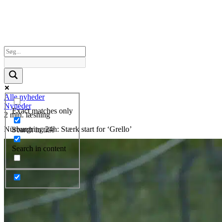
Alle nyheder
Nyheder
Exact matches only
2 min. læsning
Nürburgring 24h: Stærk start for ‘Grello’
Search in title
Search in content