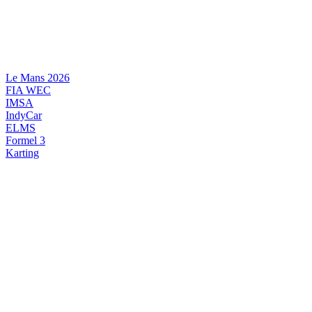
Videre
til
indhold
Le Mans 2026
FIA WEC
IMSA
IndyCar
ELMS
Formel 3
Karting
DANSK MOTORSPORT
INTERNATIONAL MOTORSPORT
ARTIKELSERIER