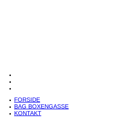
POWER RANKING
PODCAST
PRESSEMEDDELELSER
BILTEST
FORSIDE
BAG BOXENGASSE
KONTAKT
FORSIDE
BAG BOXENGASSE
KONTAKT