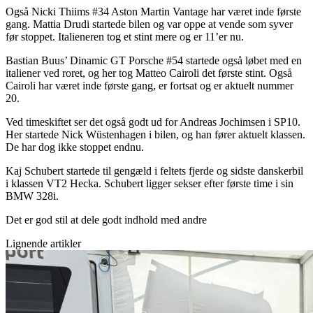
Også Nicki Thiims #34 Aston Martin Vantage har været inde første
gang. Mattia Drudi startede bilen og var oppe at vende som syver
før stoppet. Italieneren tog et stint mere og er 11’er nu.
Bastian Buus’ Dinamic GT Porsche #54 startede også løbet med en
italiener ved roret, og her tog Matteo Cairoli det første stint. Også
Cairoli har været inde første gang, er fortsat og er aktuelt nummer
20.
Ved timeskiftet ser det også godt ud for Andreas Jochimsen i SP10.
Her startede Nick Wüstenhagen i bilen, og han fører aktuelt klassen.
De har dog ikke stoppet endnu.
Kaj Schubert startede til gengæld i feltets fjerde og sidste danskerbil
i klassen VT2 Hecka. Schubert ligger sekser efter første time i sin
BMW 328i.
Det er god stil at dele godt indhold med andre
Lignende artikler