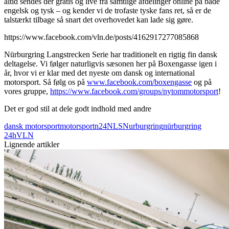
altid sendes der gratis og live fra samtlige afdelinger online på både
engelsk og tysk – og kender vi de trofaste tyske fans ret, så er de
talstærkt tilbage så snart det overhovedet kan lade sig gøre.
https://www.facebook.com/vln.de/posts/4162917277085868
Nürburgring Langstrecken Serie har traditionelt en rigtig fin dansk
deltagelse. Vi følger naturligvis sæsonen her på Boxengasse igen i
år, hvor vi er klar med det nyeste om dansk og international
motorsport. Så følg os på
www.facebook.com/boxengasse
og på
vores gruppe,
https://www.facebook.com/groups/nytommotorsport
!
Det er god stil at dele godt indhold med andre
dansk motorsport
motorsport
n24
NLS
Nurburgring
nürburgring
24h
VLN
Lignende artikler