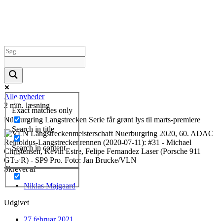
Alle nyheder
2 min. læsning
Exact matches only
Nürburgring Langstrecken Serie får grønt lys til marts-premiere
Search in title
Search in content
Skrevet af
Niklas Majgaard
Udgivet
27 februar 2021