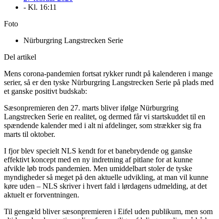
- Kl.
16:11
Foto
Nürburgring Langstrecken Serie
Del artikel
Mens corona-pandemien fortsat rykker rundt på kalenderen i mange
serier, så er den tyske Nürburgring Langstrecken Serie på plads med
et ganske positivt budskab:
Sæsonpremieren den 27. marts bliver ifølge Nürburgring
Langstrecken Serie en realitet, og dermed får vi startskuddet til en
spændende kalender med i alt ni afdelinger, som strækker sig fra
marts til oktober.
I fjor blev specielt NLS kendt for et banebrydende og ganske
effektivt koncept med en ny indretning af pitlane for at kunne
afvikle løb trods pandemien. Men umiddelbart stoler de tyske
myndigheder så meget på den aktuelle udvikling, at man vil kunne
køre uden – NLS skriver i hvert fald i lørdagens udmelding, at det
aktuelt er forventningen.
Til gengæld bliver sæsonpremieren i Eifel uden publikum, men som