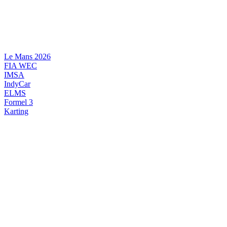
Videre
til
indhold
Le Mans 2026
FIA WEC
IMSA
IndyCar
ELMS
Formel 3
Karting
DANSK MOTORSPORT
INTERNATIONAL MOTORSPORT
ARTIKELSERIER