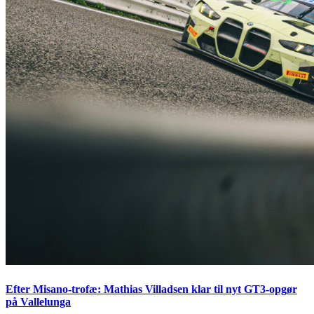
Efter Misano-trofæ: Mathias Villadsen klar til nyt GT3-opgør
på Vallelunga