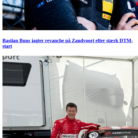
Bastian Buus jagter revanche på Zandvoort efter stærk DTM-
start