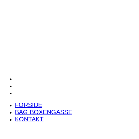
POWER RANKING
PODCAST
PRESSEMEDDELELSER
BILTEST
FORSIDE
BAG BOXENGASSE
KONTAKT
FORSIDE
BAG BOXENGASSE
KONTAKT