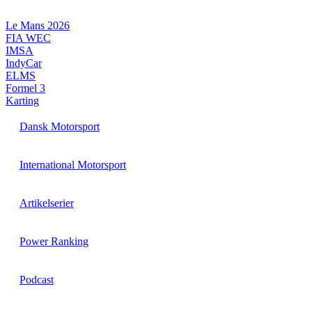
Videre
til
Le Mans 2026
indhold
FIA WEC
IMSA
IndyCar
ELMS
Formel 3
Karting
Dansk Motorsport
International Motorsport
Artikelserier
Power Ranking
Podcast