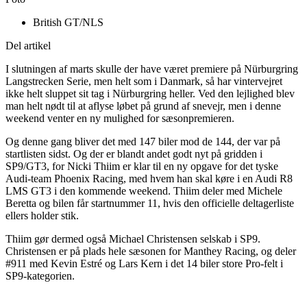
British GT/NLS
Del artikel
I slutningen af marts skulle der have været premiere på Nürburgring
Langstrecken Serie, men helt som i Danmark, så har vintervejret
ikke helt sluppet sit tag i Nürburgring heller. Ved den lejlighed blev
man helt nødt til at aflyse løbet på grund af snevejr, men i denne
weekend venter en ny mulighed for sæsonpremieren.
Og denne gang bliver det med 147 biler mod de 144, der var på
startlisten sidst. Og der er blandt andet godt nyt på gridden i
SP9/GT3, for Nicki Thiim er klar til en ny opgave for det tyske
Audi-team Phoenix Racing, med hvem han skal køre i en Audi R8
LMS GT3 i den kommende weekend. Thiim deler med Michele
Beretta og bilen får startnummer 11, hvis den officielle deltagerliste
ellers holder stik.
Thiim gør dermed også Michael Christensen selskab i SP9.
Christensen er på plads hele sæsonen for Manthey Racing, og deler
#911 med Kevin Estré og Lars Kern i det 14 biler store Pro-felt i
SP9-kategorien.