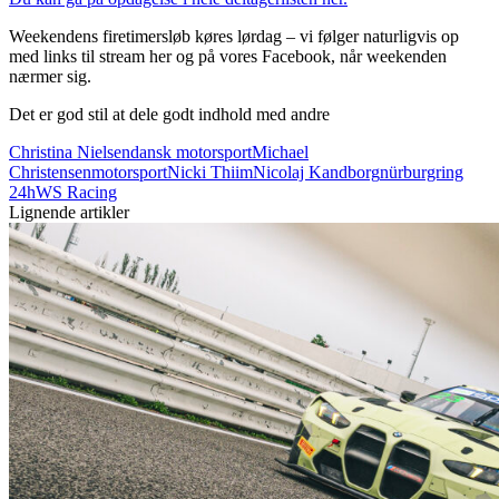
Weekendens firetimersløb køres lørdag – vi følger naturligvis op
med links til stream her og på vores Facebook, når weekenden
nærmer sig.
Det er god stil at dele godt indhold med andre
Christina Nielsen
dansk motorsport
Michael
Christensen
motorsport
Nicki Thiim
Nicolaj Kandborg
nürburgring
24h
WS Racing
Lignende artikler