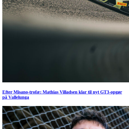
Efter Misano-trofæ: Mathias Villadsen klar til nyt GT3-opgør
på Vallelunga