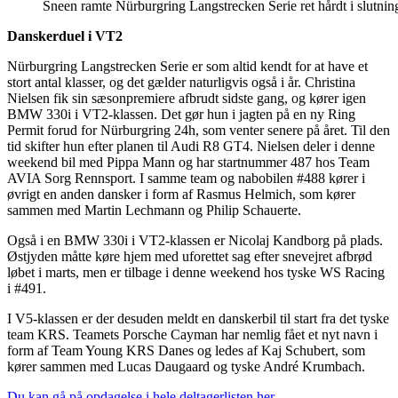
Sneen ramte Nürburgring Langstrecken Serie ret hårdt i slutnin
Danskerduel i VT2
Nürburgring Langstrecken Serie er som altid kendt for at have et
stort antal klasser, og det gælder naturligvis også i år. Christina
Nielsen fik sin sæsonpremiere afbrudt sidste gang, og kører igen
BMW 330i i VT2-klassen. Det gør hun i jagten på en ny Ring
Permit forud for Nürburgring 24h, som venter senere på året. Til den
tid skifter hun efter planen til Audi R8 GT4. Nielsen deler i denne
weekend bil med Pippa Mann og har startnummer 487 hos Team
AVIA Sorg Rennsport. I samme team og nabobilen #488 kører i
øvrigt en anden dansker i form af Rasmus Helmich, som kører
sammen med Martin Lechmann og Philip Schauerte.
Også i en BMW 330i i VT2-klassen er Nicolaj Kandborg på plads.
Østjyden måtte køre hjem med uforettet sag efter snevejret afbrød
løbet i marts, men er tilbage i denne weekend hos tyske WS Racing
i #491.
I V5-klassen er der desuden meldt en danskerbil til start fra det tyske
team KRS. Teamets Porsche Cayman har nemlig fået et nyt navn i
form af Team Young KRS Danes og ledes af Kaj Schubert, som
kører sammen med Lucas Daugaard og tyske André Krumbach.
Du kan gå på opdagelse i hele deltagerlisten her.