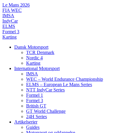
Videre
Le Mans 2026
til
FIA WEC
indhold
IMSA
IndyCar
ELMS
Formel 3
Karting
Dansk Motorsport
TCR Denmark
Nordic 4
Karting
International Motorsport
IMSA
WEC – World Endurance Championship
ELMS – European Le Mans Series
NTT IndyCar Series
Formel 1
Formel 3
British GT
GT World Challenge
24H Series
Artikelserier
Guides
Motorsport og uddannelse