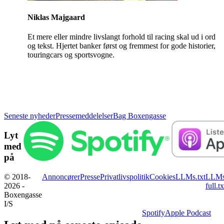
Niklas Majgaard
Et mere eller mindre livslangt forhold til racing skal ud i ord
og tekst. Hjertet banker først og fremmest for gode historier,
touringcars og sportsvogne.
Seneste nyheder
Pressemeddelelser
Bag Boxengasse
Lyt
med
på
© 2018-
Annoncører
Presse
Privatlivspolitik
Cookies
LLMs.txt
LLMs
2026 -
full.tx
Boxengasse
I/S
Spotify
Apple Podcast