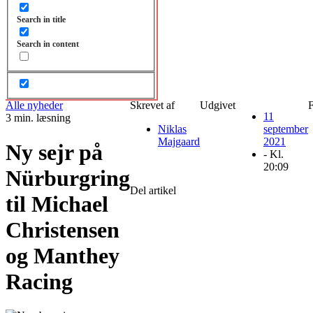
Search in title
Search in content
Alle nyheder
Skrevet af
Udgivet
11
3 min. læsning
Niklas
september
Majgaard
2021
Ny sejr på
- Kl.
20:09
Nürburgring
Del artikel
til Michael
Christensen
og Manthey
Racing