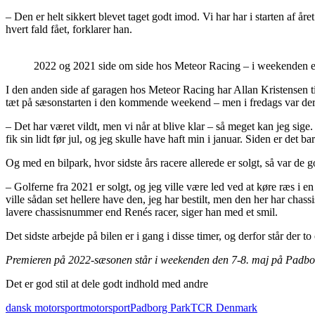
– Den er helt sikkert blevet taget godt imod. Vi har har i starten af å
hvert fald fået, forklarer han.
2022 og 2021 side om side hos Meteor Racing – i weekenden er
I den anden side af garagen hos Meteor Racing har Allan Kristensen t
tæt på sæsonstarten i den kommende weekend – men i fredags var der b
– Det har været vildt, men vi når at blive klar – så meget kan jeg sige
fik sin lidt før jul, og jeg skulle have haft min i januar. Siden er det 
Og med en bilpark, hvor sidste års racere allerede er solgt, så var de 
– Golferne fra 2021 er solgt, og jeg ville være led ved at køre ræs i en
ville sådan set hellere have den, jeg har bestilt, men den her har ch
lavere chassisnummer end Renés racer, siger han med et smil.
Det sidste arbejde på bilen er i gang i disse timer, og derfor står
Premieren på 2022-sæsonen står i weekenden den 7-8. maj på Padborg
Det er god stil at dele godt indhold med andre
dansk motorsport
motorsport
Padborg Park
TCR Denmark