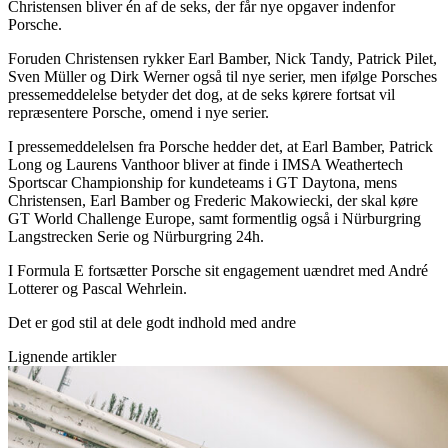
Christensen bliver én af de seks, der får nye opgaver indenfor
Porsche.
Foruden Christensen rykker Earl Bamber, Nick Tandy, Patrick Pilet,
Sven Müller og Dirk Werner også til nye serier, men ifølge Porsches
pressemeddelelse betyder det dog, at de seks kørere fortsat vil
repræsentere Porsche, omend i nye serier.
I pressemeddelelsen fra Porsche hedder det, at Earl Bamber, Patrick
Long og Laurens Vanthoor bliver at finde i IMSA Weathertech
Sportscar Championship for kundeteams i GT Daytona, mens
Christensen, Earl Bamber og Frederic Makowiecki, der skal køre
GT World Challenge Europe, samt formentlig også i Nürburgring
Langstrecken Serie og Nürburgring 24h.
I Formula E fortsætter Porsche sit engagement uændret med André
Lotterer og Pascal Wehrlein.
Det er god stil at dele godt indhold med andre
Lignende artikler