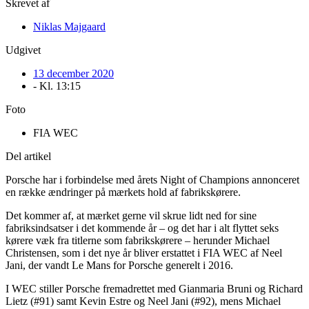
Skrevet af
Niklas Majgaard
Udgivet
13 december 2020
- Kl.
13:15
Foto
FIA WEC
Del artikel
Porsche har i forbindelse med årets Night of Champions annonceret
en række ændringer på mærkets hold af fabrikskørere.
Det kommer af, at mærket gerne vil skrue lidt ned for sine
fabriksindsatser i det kommende år – og det har i alt flyttet seks
kørere væk fra titlerne som fabrikskørere – herunder Michael
Christensen, som i det nye år bliver erstattet i FIA WEC af Neel
Jani, der vandt Le Mans for Porsche generelt i 2016.
I WEC stiller Porsche fremadrettet med Gianmaria Bruni og Richard
Lietz (#91) samt Kevin Estre og Neel Jani (#92), mens Michael