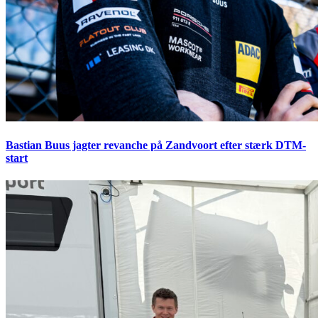
Bastian Buus jagter revanche på Zandvoort efter stærk DTM-
start