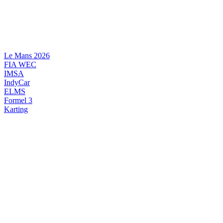
Videre
til
indhold
Le Mans 2026
FIA WEC
IMSA
IndyCar
ELMS
Formel 3
Karting
DANSK MOTORSPORT
INTERNATIONAL MOTORSPORT
ARTIKELSERIER