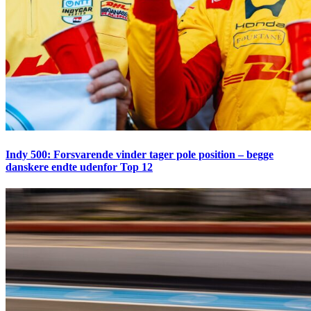
Indy 500: Forsvarende vinder tager pole position – begge
danskere endte udenfor Top 12