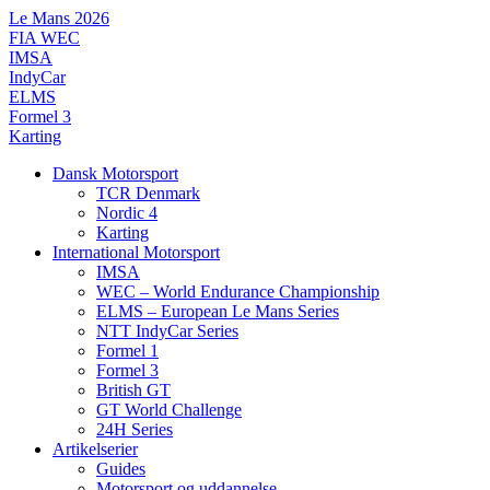
Videre
Le Mans 2026
til
FIA WEC
indhold
IMSA
IndyCar
ELMS
Formel 3
Karting
Dansk Motorsport
TCR Denmark
Nordic 4
Karting
International Motorsport
IMSA
WEC – World Endurance Championship
ELMS – European Le Mans Series
NTT IndyCar Series
Formel 1
Formel 3
British GT
GT World Challenge
24H Series
Artikelserier
Guides
Motorsport og uddannelse