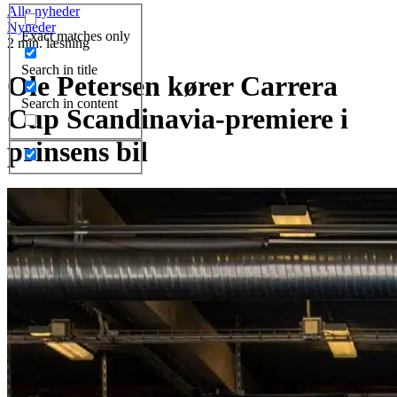
Alle nyheder
Nyheder
Exact matches only
2 min. læsning
Search in title
Ole Petersen kører Carrera
Search in content
Cup Scandinavia-premiere i
prinsens bil