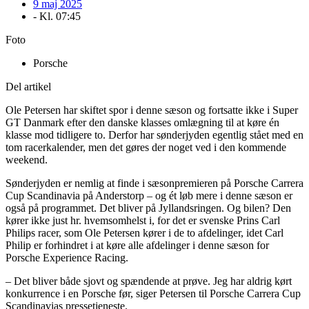
9 maj 2025
- Kl.
07:45
Foto
Porsche
Del artikel
Ole Petersen har skiftet spor i denne sæson og fortsatte ikke i Super
GT Danmark efter den danske klasses omlægning til at køre én
klasse mod tidligere to. Derfor har sønderjyden egentlig stået med en
tom racerkalender, men det gøres der noget ved i den kommende
weekend.
Sønderjyden er nemlig at finde i sæsonpremieren på Porsche Carrera
Cup Scandinavia på Anderstorp – og ét løb mere i denne sæson er
også på programmet. Det bliver på Jyllandsringen. Og bilen? Den
kører ikke just hr. hvemsomhelst i, for det er svenske Prins Carl
Philips racer, som Ole Petersen kører i de to afdelinger, idet Carl
Philip er forhindret i at køre alle afdelinger i denne sæson for
Porsche Experience Racing.
– Det bliver både sjovt og spændende at prøve. Jeg har aldrig kørt
konkurrence i en Porsche før, siger Petersen til Porsche Carrera Cup
Scandinavias pressetjeneste.