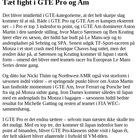
Tæt fight i GTE Pro og Am
Det bliver imidlertid i GTE-kategorierne, at det helt skarpe slag
kommer til at stå. Både i GTE Pro og GTE Am er kampen ekstremt
tæt – i Pro er top 3 indenfor to point, og i GTE Am dominerer Aston
Martin i den samlede stilling, hvor Marco Sørensen og Ben Keating
fører efter en sæson, der hidtil har budt på Le Mans-sejr og to
andenpladser på Sebring og SPA. Senest udgik TF-Sport-raceren på
Monza i et stort crash med Henrique Chaves bag rattet, men det
ændrer ikke på, at Sørensen og Keating kommer til Japan i stærk
form – omend det bliver med teamets racer fra European Le Mans
Series denne gang.
Og ditto har Nicki Thiim og Northwest AMR også vist storform i
sæsonen indtil videre – et springende punkt bliver om Aston Martin
kan fastholde momentum i GTE Am, hvor Ferrari og Porsche bed
fra sig på Monza sidste gang. Iron Dames kommer således til Japan
med en andenplads fra Monza i bagagen – sæsonens hidtil bedste
resultat for Michelle Gatting og resten af teamet i FIA WEC-
sammenhæng.
I GTE Pro er det endnu tættere – selvom man næsten ikke skulle tro
det muligt. Med en top tre, der kommer til Japan indenfor bare to
point af hinanden, bliver GTE Pro-klassens sidste visit i Japan ét,
der helt sikkert bliver afgørende i forhold til VM-titlen.