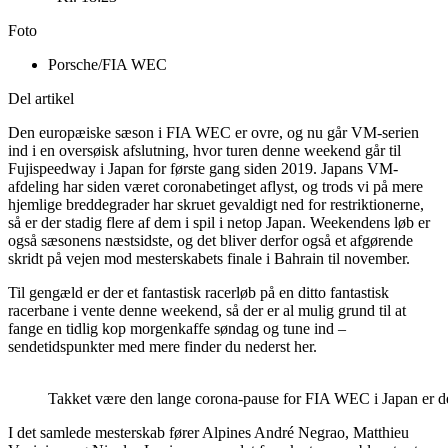
Foto
Porsche/FIA WEC
Del artikel
Den europæiske sæson i FIA WEC er ovre, og nu går VM-serien
ind i en oversøisk afslutning, hvor turen denne weekend går til
Fujispeedway i Japan for første gang siden 2019. Japans VM-
afdeling har siden været coronabetinget aflyst, og trods vi på mere
hjemlige breddegrader har skruet gevaldigt ned for restriktionerne,
så er der stadig flere af dem i spil i netop Japan. Weekendens løb er
også sæsonens næstsidste, og det bliver derfor også et afgørende
skridt på vejen mod mesterskabets finale i Bahrain til november.
Til gengæld er der et fantastisk racerløb på en ditto fantastisk
racerbane i vente denne weekend, så der er al mulig grund til at
fange en tidlig kop morgenkaffe søndag og tune ind –
sendetidspunkter med mere finder du nederst her.
Takket være den lange corona-pause for FIA WEC i Japan er 
I det samlede mesterskab fører Alpines André Negrao, Matthieu