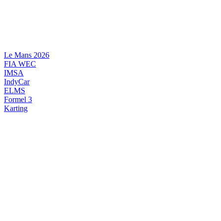
Videre
til
indhold
Le Mans 2026
FIA WEC
IMSA
IndyCar
ELMS
Formel 3
Karting
DANSK MOTORSPORT
INTERNATIONAL MOTORSPORT
ARTIKELSERIER