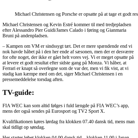
Michael Christensen og Porsche er opsatte på at tage et godt r
Michael Christensen og Kevin Estré kommer til med tredjepladsen
efter Alessandro Pier Guidi/James Calado i føring og Gianmaria
Bruni på andenpladsen.
– Kampen om VM er sindssygt tæt. Det er mere spændende end vi
nok havde håbet på i den her ende af sæsonen, men der er desværre
for ofte noget, der ikke er gået helt vores vej. Vi er meget opsatte på
at levere et godt resultat efter sidste gang på Monza. Vi håber, at
Ferrari er knapt så overlegne som de var der, men vi fik vist, at vi
stadig kan kæmpe med om det, siger Michael Christensen i en
pressemeddelelse torsdag aften.
TV-guide:
FIA WEC kan som altid følges i fuld længde på FIA WEC’s app,
mens der også sendes på Eurosport og TV2 Sport X.
Kvalifikationen køres lørdag fra klokken 07.40 dansk tid, mens man
skal tidligt op søndag.
Her starter løbet klokken 04.00 dansk tid – klokken 11.00 i Japan.