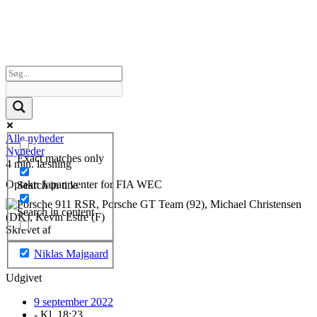
Alle nyheder
Nyheder
Exact matches only
4 min. læsning
Optakt: Japan venter for FIA WEC
Search in title
Search in content
Skrevet af
Niklas Majgaard
Udgivet
9 september 2022
- Kl.
18:23