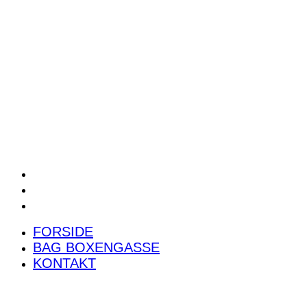
POWER RANKING
PODCAST
PRESSEMEDDELELSER
BILTEST
FORSIDE
BAG BOXENGASSE
KONTAKT
FORSIDE
BAG BOXENGASSE
KONTAKT