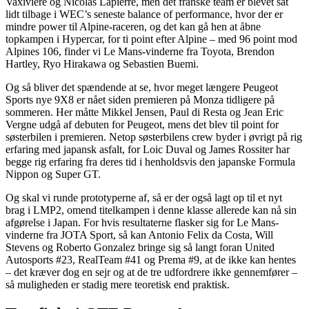
Vaxiviere og Nicolas Lapierre, men det franske team er blevet sat
lidt tilbage i WEC’s seneste balance of performance, hvor der er
mindre power til Alpine-raceren, og det kan gå hen at åbne
topkampen i Hypercar, for ti point efter Alpine – med 96 point mod
Alpines 106, finder vi Le Mans-vinderne fra Toyota, Brendon
Hartley, Ryo Hirakawa og Sebastien Buemi.
Og så bliver det spændende at se, hvor meget længere Peugeot
Sports nye 9X8 er nået siden premieren på Monza tidligere på
sommeren. Her måtte Mikkel Jensen, Paul di Resta og Jean Eric
Vergne udgå af debuten for Peugeot, mens det blev til point for
søsterbilen i premieren. Netop søsterbilens crew byder i øvrigt på rig
erfaring med japansk asfalt, for Loic Duval og James Rossiter har
begge rig erfaring fra deres tid i henholdsvis den japanske Formula
Nippon og Super GT.
Og skal vi runde prototyperne af, så er der også lagt op til et nyt
brag i LMP2, omend titelkampen i denne klasse allerede kan nå sin
afgørelse i Japan. For hvis resultaterne flasker sig for Le Mans-
vinderne fra JOTA Sport, så kan Antonio Felix da Costa, Will
Stevens og Roberto Gonzalez bringe sig så langt foran United
Autosports #23, RealTeam #41 og Prema #9, at de ikke kan hentes
– det kræver dog en sejr og at de tre udfordrere ikke gennemfører –
så muligheden er stadig mere teoretisk end praktisk.