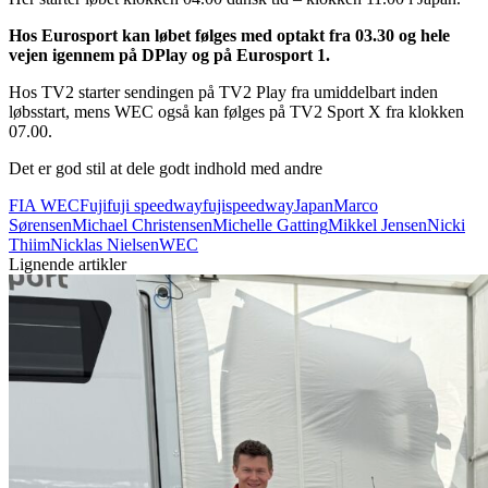
Hos Eurosport kan løbet følges med optakt fra 03.30 og hele
vejen igennem på DPlay og på Eurosport 1.
Hos TV2 starter sendingen på TV2 Play fra umiddelbart inden
løbsstart, mens WEC også kan følges på TV2 Sport X fra klokken
07.00.
Det er god stil at dele godt indhold med andre
FIA WEC
Fuji
fuji speedway
fujispeedway
Japan
Marco
Sørensen
Michael Christensen
Michelle Gatting
Mikkel Jensen
Nicki
Thiim
Nicklas Nielsen
WEC
Lignende artikler