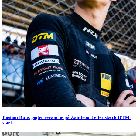
Bastian Buus jagter revanche på Zandvoort efter stærk DTM-
start