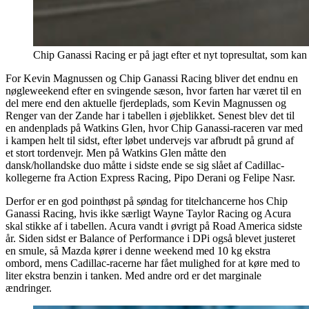
Chip Ganassi Racing er på jagt efter et nyt topresultat, som
For Kevin Magnussen og Chip Ganassi Racing bliver det endnu en
nøgleweekend efter en svingende sæson, hvor farten har været til en
del mere end den aktuelle fjerdeplads, som Kevin Magnussen og
Renger van der Zande har i tabellen i øjeblikket. Senest blev det til
en andenplads på Watkins Glen, hvor Chip Ganassi-raceren var med
i kampen helt til sidst, efter løbet undervejs var afbrudt på grund af
et stort tordenvejr. Men på Watkins Glen måtte den
dansk/hollandske duo måtte i sidste ende se sig slået af Cadillac-
kollegerne fra Action Express Racing, Pipo Derani og Felipe Nasr.
Derfor er en god pointhøst på søndag for titelchancerne hos Chip
Ganassi Racing, hvis ikke særligt Wayne Taylor Racing og Acura
skal stikke af i tabellen. Acura vandt i øvrigt på Road America sidste
år. Siden sidst er Balance of Performance i DPi også blevet justeret
en smule, så Mazda kører i denne weekend med 10 kg ekstra
ombord, mens Cadillac-racerne har fået mulighed for at køre med to
liter ekstra benzin i tanken. Med andre ord er det marginale
ændringer.