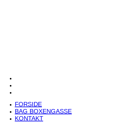
POWER RANKING
PODCAST
PRESSEMEDDELELSER
BILTEST
FORSIDE
BAG BOXENGASSE
KONTAKT
FORSIDE
BAG BOXENGASSE
KONTAKT