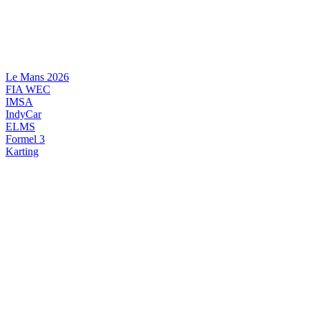
Videre
til
indhold
Le Mans 2026
FIA WEC
IMSA
IndyCar
ELMS
Formel 3
Karting
DANSK MOTORSPORT
INTERNATIONAL MOTORSPORT
ARTIKELSERIER