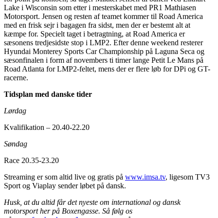
Lake i Wisconsin som etter i mesterskabet med PR1 Mathiasen
Motorsport. Jensen og resten af teamet kommer til Road America
med en frisk sejr i bagagen fra sidst, men der er bestemt alt at
kæmpe for. Specielt taget i betragtning, at Road America er
sæsonens tredjesidste stop i LMP2. Efter denne weekend resterer
Hyundai Monterey Sports Car Championship på Laguna Seca og
sæsonfinalen i form af novembers ti timer lange Petit Le Mans på
Road Atlanta for LMP2-feltet, mens der er flere løb for DPi og GT-
racerne.
Tidsplan med danske tider
Lørdag
Kvalifikation – 20.40-22.20
Søndag
Race 20.35-23.20
Streaming er som altid live og gratis på
www.imsa.tv
, ligesom TV3
Sport og Viaplay sender løbet på dansk.
Husk, at du altid får det nyeste om international og dansk
motorsport her på Boxengasse. Så følg os