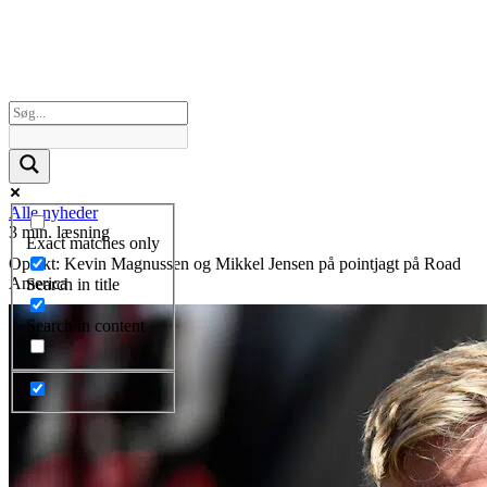
Alle nyheder
3 min. læsning
Exact matches only
Optakt: Kevin Magnussen og Mikkel Jensen på pointjagt på Road
America
Search in title
Search in content