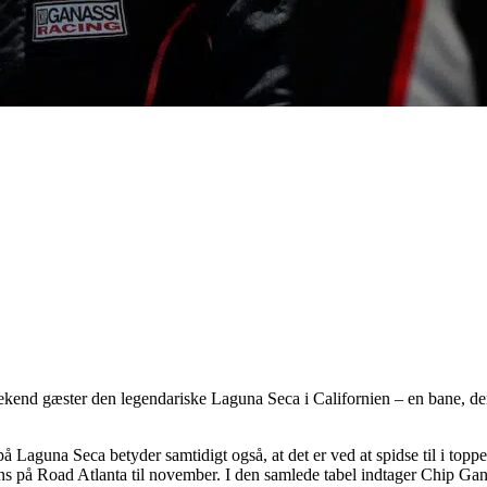
end gæster den legendariske Laguna Seca i Californien – en bane, der h
 Laguna Seca betyder samtidigt også, at det er ved at spidse til i topp
ns på Road Atlanta til november. I den samlede tabel indtager Chip G