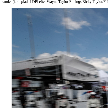
samlet fjerdeplads i DPi efter Wayne Taylor Racings Ricky Taylor/Fe