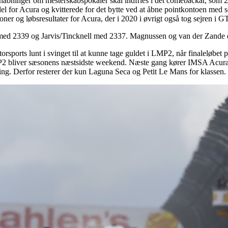
forhåbninger om mesterskabspokaler skal indfries i det comebackår, som
del for Acura og kvitterede for det bytte ved at åbne pointkontoen med 
tioner og løbsresultater for Acura, der i 2020 i øvrigt også tog sejre
ed 2339 og Jarvis/Tincknell med 2337. Magnussen og van der Zande er
ports lunt i svinget til at kunne tage guldet i LMP2, når finaleløbet p
 i LMP2 bliver sæsonens næstsidste weekend. Næste gang kører IMSA 
ling. Derfor resterer der kun Laguna Seca og Petit Le Mans for klassen.