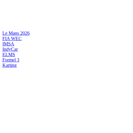
Videre
til
indhold
Le Mans 2026
FIA WEC
IMSA
IndyCar
ELMS
Formel 3
Karting
DANSK MOTORSPORT
INTERNATIONAL MOTORSPORT
ARTIKELSERIER