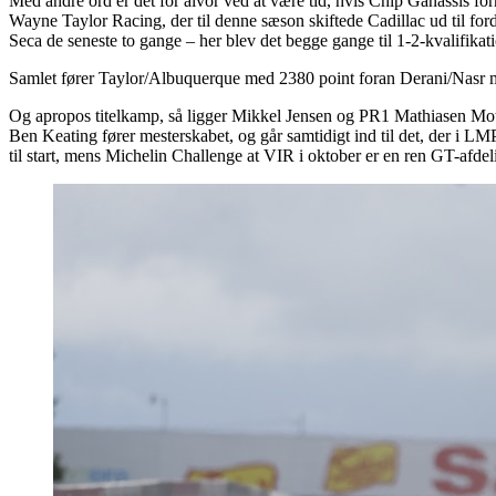
Med andre ord er det for alvor ved at være tid, hvis Chip Ganassis 
Wayne Taylor Racing, der til denne sæson skiftede Cadillac ud til for
Seca de seneste to gange – her blev det begge gange til 1-2-kvalifika
Samlet fører Taylor/Albuquerque med 2380 point foran Derani/Nasr m
Og apropos titelkamp, så ligger Mikkel Jensen og PR1 Mathiasen Motors
Ben Keating fører mesterskabet, og går samtidigt ind til det, der
til start, mens Michelin Challenge at VIR i oktober er en ren GT-afde