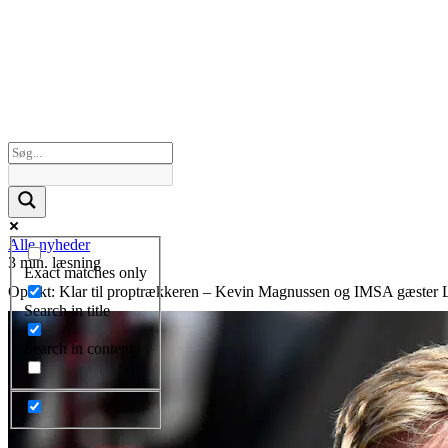
Alle nyheder
3 min. læsning
Exact matches only
Optakt: Klar til proptrækkeren – Kevin Magnussen og IMSA gæster
Search in title
Search in content