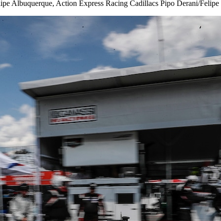
lipe Albuquerque, Action Express Racing Cadillacs Pipo Derani/Felipe