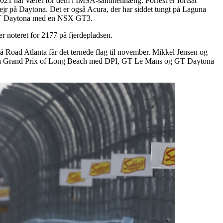
 2021 har været for dem i IMSA-sammenhæng. Forrest er fortsat
sejr på Daytona. Det er også Acura, der har siddet tungt på Laguna
n i GT Daytona med en NSX GT3.
 noteret for 2177 på fjerdepladsen.
å Road Atlanta får det ternede flag til november. Mikkel Jensen og
Acura Grand Prix of Long Beach med DPI, GT Le Mans og GT Daytona