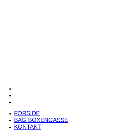
POWER RANKING
PODCAST
PRESSEMEDDELELSER
BILTEST
FORSIDE
BAG BOXENGASSE
KONTAKT
FORSIDE
BAG BOXENGASSE
KONTAKT