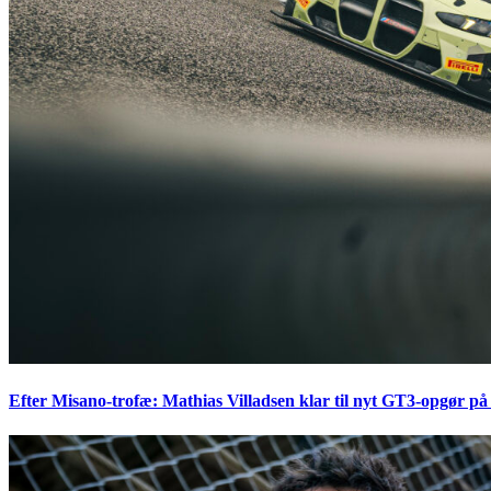
Efter Misano-trofæ: Mathias Villadsen klar til nyt GT3-opgør på