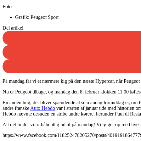
Foto
Grafik: Peugeot Sport
Del artikel
På mandag får vi et nærmere kig på den næste Hypercar, når Peugeot Sp
Nu er Peugeot tilbage, og mandag den 8. februar klokken 11.00 løfte
En anden ting, der bliver spændende at se mandag formiddag er, om P
andre franske
Auto Hebdo
var i starten af januar ude med historien
Hebdo nævnte desuden en stribe andre kørere, herunder Paul di Rest
Alt det finder vi forhåbentlig ud af på mandag! Vi følger op med livest
https://www.facebook.com/118252478205270/posts/4019191864777