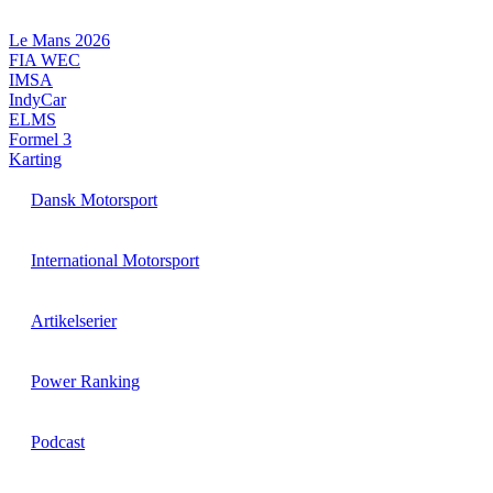
Videre
til
Le Mans 2026
indhold
FIA WEC
IMSA
IndyCar
ELMS
Formel 3
Karting
Dansk Motorsport
International Motorsport
Artikelserier
Power Ranking
Podcast