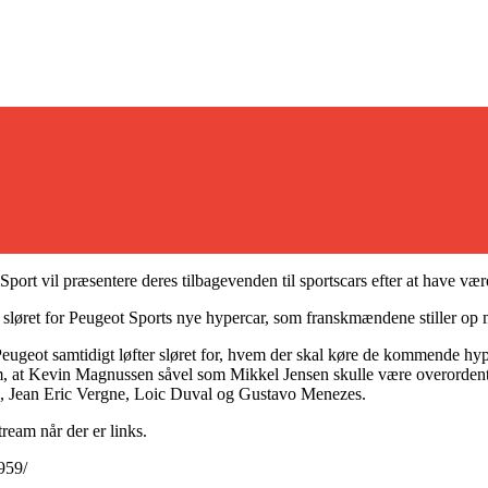
ort vil præsentere deres tilbagevenden til sportscars efter at have væ
s sløret for Peugeot Sports nye hypercar, som franskmændene stiller o
eugeot samtidigt løfter sløret for, hvem der skal køre de kommende hy
 om, at Kevin Magnussen såvel som Mikkel Jensen skulle være overorde
a, Jean Eric Vergne, Loic Duval og Gustavo Menezes.
ream når der er links.
959/