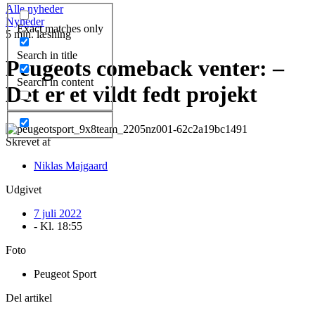
Alle nyheder
Nyheder
Exact matches only
5 min. læsning
Search in title
Peugeots comeback venter: –
Search in content
Det er et vildt fedt projekt
Skrevet af
Niklas Majgaard
Udgivet
7 juli 2022
- Kl.
18:55
Foto
Peugeot Sport
Del artikel