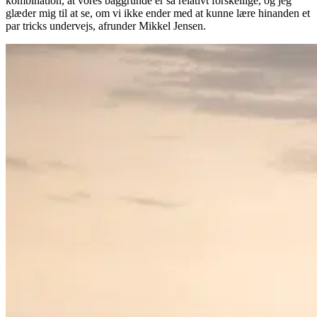
kombination, at vores baggrunde er så relativt forskellige, og jeg
glæder mig til at se, om vi ikke ender med at kunne lære hinanden et
par tricks undervejs, afrunder Mikkel Jensen.