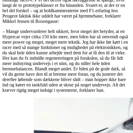
langt de to prototypeklasser er fra hinanden. Svaret er, at der er en
hel del forskel – og at holdkammeraterne med F1-erfaring hos
Peugeot faktisk ikke uddelt har været på hjemmebane, forklarer
Mikkel Jensen til Boxengasse:
– Mange undervurderer helt sikkert, hvor meget det betyder, at en
Hypercar vejer cirka 150 kilo mere, men bilen har så omvendt også
mere power og meget, meget mere teknik. Jeg har ikke før kørt i en
racer med så mange funktioner og muligheder på elektronikken, og
du skal hele tiden kunne arbejde med dem for at få den til at virke.
Her kan du fx indstille regenereringen på forakslen, så du får lidt
mere indstyring undervejs i et stint, og du stiller hele tiden
bremsebalancen. Blandt meget andet. Er bilen på de gode dæk, så
vil du gerne have den til at bremse mere foran, og du justerer det
derefter løbende som dækkene bliver slidt – man hopper ikke bare
ind og kører en tankfuld uden at skrue på noget undervejs. Alt det
kræver rigtig meget indsigt i systemerne, forklarer han.