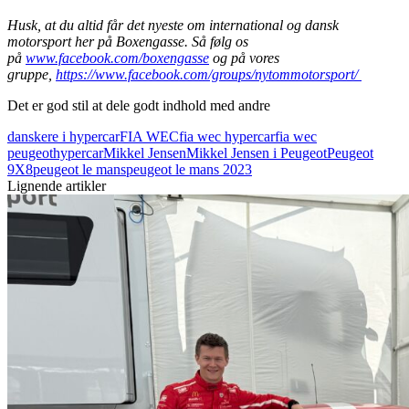
Husk, at du altid får det nyeste om international og dansk
motorsport her på Boxengasse. Så følg os
på
www.facebook.com/boxengasse
og på vores
gruppe,
https://www.facebook.com/groups/nytommotorsport/
Det er god stil at dele godt indhold med andre
danskere i hypercar
FIA WEC
fia wec hypercar
fia wec
peugeot
hypercar
Mikkel Jensen
Mikkel Jensen i Peugeot
Peugeot
9X8
peugeot le mans
peugeot le mans 2023
Lignende artikler