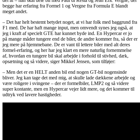
del af – han skal dele bil med Paul di Resta og Jean Eric Vergne, der
begge har erfaring fra Formel 1 og Vergne fra Formula E blandt
meget andet.
– Det har helt bestemt betydet noget, at vi har folk med baggrund fra
F1 med. De har haft mange input, men omvendt synes jeg også, at
jeg i kraft af specielt GTE har kunnet byde ind. En Hypercar er jo
på mange måder tungere end de biler, de andre kommer fra, så der er
jeg mere på hjemmebane. De er vant til lettere biler med alt deres
formel-erfaring, og her har jeg klart en mere naturlig fornemmelse
af, hvordan en tungere bil skal arbejde i forhold til stivhed, dæk,
opsætning og så videre, siger Mikkel Jensen, som tilføjer:
– Men det er en HELT anden bil end nogen GT-bil nogensinde
bliver. Jeg kan tage det med mig, at skulle lade dækkene arbejde og
være roligere i svingene – der er formelbiler, LMP2 og så videre
super kontante, men en Hypercar vejer lidt mere, og det kommer til
udtryk ved lavere hastigheder.