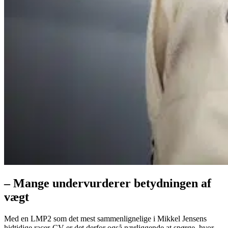
– Mange undervurderer betydningen af
vægt
Med en LMP2 som det mest sammenlignelige i Mikkel Jensens
hidtidige racer-CV er det derfor også nærliggende at spørge, hvor