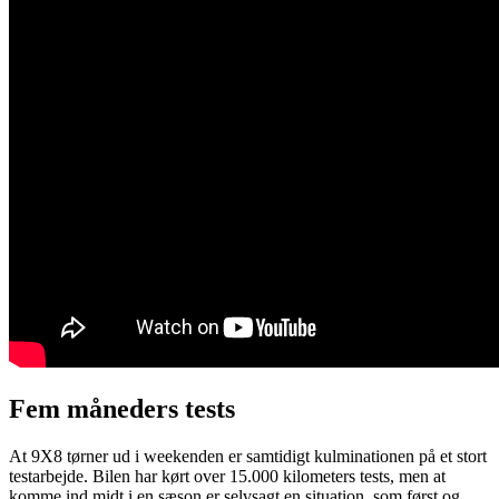
Fem måneders tests
At 9X8 tørner ud i weekenden er samtidigt kulminationen på et stort
testarbejde. Bilen har kørt over 15.000 kilometers tests, men at
komme ind midt i en sæson er selvsagt en situation, som først og