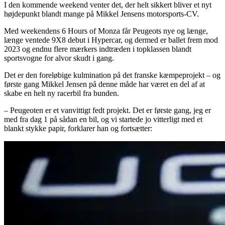
I den kommende weekend venter det, der helt sikkert bliver et nyt
højdepunkt blandt mange på Mikkel Jensens motorsports-CV.
Med weekendens 6 Hours of Monza får Peugeots nye og længe,
længe ventede 9X8 debut i Hypercar, og dermed er ballet frem mod
2023 og endnu flere mærkers indtræden i topklassen blandt
sportsvogne for alvor skudt i gang.
Det er den foreløbige kulmination på det franske kæmpeprojekt – og
første gang Mikkel Jensen på denne måde har været en del af at
skabe en helt ny racerbil fra bunden.
– Peugeoten er et vanvittigt fedt projekt. Det er første gang, jeg er
med fra dag 1 på sådan en bil, og vi startede jo vitterligt med et
blankt stykke papir, forklarer han og fortsætter: