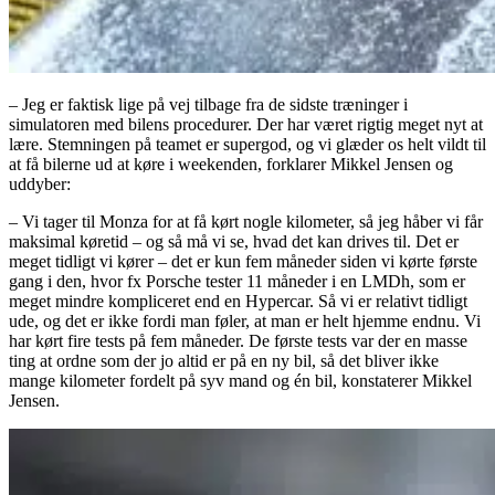
– Jeg er faktisk lige på vej tilbage fra de sidste træninger i
simulatoren med bilens procedurer. Der har været rigtig meget nyt at
lære. Stemningen på teamet er supergod, og vi glæder os helt vildt til
at få bilerne ud at køre i weekenden, forklarer Mikkel Jensen og
uddyber:
– Vi tager til Monza for at få kørt nogle kilometer, så jeg håber vi får
maksimal køretid – og så må vi se, hvad det kan drives til. Det er
meget tidligt vi kører – det er kun fem måneder siden vi kørte første
gang i den, hvor fx Porsche tester 11 måneder i en LMDh, som er
meget mindre kompliceret end en Hypercar. Så vi er relativt tidligt
ude, og det er ikke fordi man føler, at man er helt hjemme endnu. Vi
har kørt fire tests på fem måneder. De første tests var der en masse
ting at ordne som der jo altid er på en ny bil, så det bliver ikke
mange kilometer fordelt på syv mand og én bil, konstaterer Mikkel
Jensen.