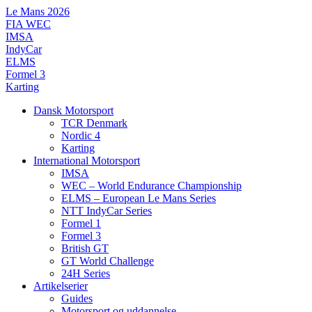
Videre
Le Mans 2026
til
FIA WEC
indhold
IMSA
IndyCar
ELMS
Formel 3
Karting
Dansk Motorsport
TCR Denmark
Nordic 4
Karting
International Motorsport
IMSA
WEC – World Endurance Championship
ELMS – European Le Mans Series
NTT IndyCar Series
Formel 1
Formel 3
British GT
GT World Challenge
24H Series
Artikelserier
Guides
Motorsport og uddannelse