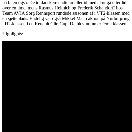
på bilen også. De to danskere endte imidlertid med at udgå efter lidt
over en time, mens Rasmus Helmich og Frederik Schandorff hos
Team AVIA Sorg Rennsport rundede sæsonen af i VT2-klassen med
en sjetteplads. Endelig var også Mikkel Mac i aktion på Nürburgring
i H2-klassen i en Renault Clio Cup. De blev nummer fem i klassen.
Highlights: