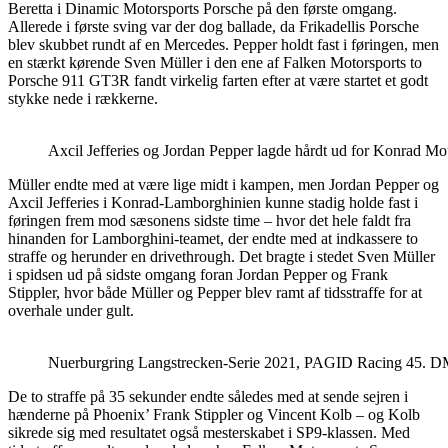
Beretta i Dinamic Motorsports Porsche på den første omgang.
Allerede i første sving var der dog ballade, da Frikadellis Porsche
blev skubbet rundt af en Mercedes. Pepper holdt fast i føringen, men
en stærkt kørende Sven Müller i den ene af Falken Motorsports to
Porsche 911 GT3R fandt virkelig farten efter at være startet et godt
stykke nede i rækkerne.
Axcil Jefferies og Jordan Pepper lagde hårdt ud for Konrad Mo
Müller endte med at være lige midt i kampen, men Jordan Pepper og
Axcil Jefferies i Konrad-Lamborghinien kunne stadig holde fast i
føringen frem mod sæsonens sidste time – hvor det hele faldt fra
hinanden for Lamborghini-teamet, der endte med at indkassere to
straffe og herunder en drivethrough. Det bragte i stedet Sven Müller
i spidsen ud på sidste omgang foran Jordan Pepper og Frank
Stippler, hvor både Müller og Pepper blev ramt af tidsstraffe for at
overhale under gult.
Nuerburgring Langstrecken-Serie 2021, PAGID Racing 45. DM
De to straffe på 35 sekunder endte således med at sende sejren i
hænderne på Phoenix’ Frank Stippler og Vincent Kolb – og Kolb
sikrede sig med resultatet også mesterskabet i SP9-klassen. Med