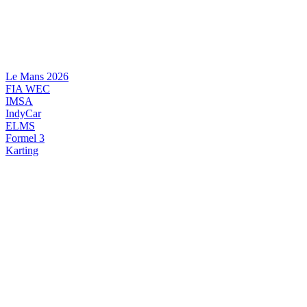
Videre
til
indhold
Le Mans 2026
FIA WEC
IMSA
IndyCar
ELMS
Formel 3
Karting
DANSK MOTORSPORT
INTERNATIONAL MOTORSPORT
ARTIKELSERIER