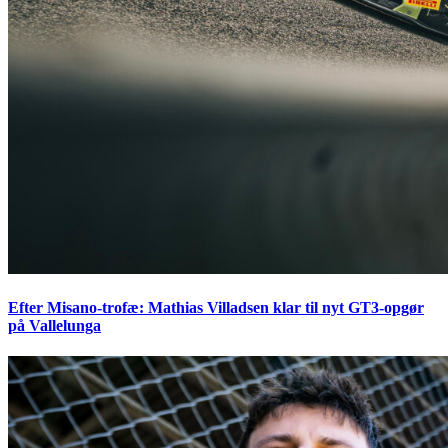
Efter Misano-trofæ: Mathias Villadsen klar til nyt GT3-opgør
på Vallelunga