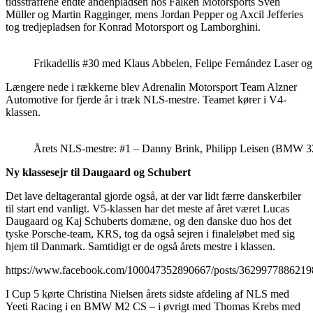
tidsstraffene endte andenpladsen hos Falken Motorsports Sven
Müller og Martin Ragginger, mens Jordan Pepper og Axcil Jefferies
tog tredjepladsen for Konrad Motorsport og Lamborghini.
Frikadellis #30 med Klaus Abbelen, Felipe Fernández Laser og 
Længere nede i rækkerne blev Adrenalin Motorsport Team Alzner
Automotive for fjerde år i træk NLS-mestre. Teamet kører i V4-
klassen.
Årets NLS-mestre: #1 – Danny Brink, Philipp Leisen (BMW 3
Ny klassesejr til Daugaard og Schubert
Det lave deltagerantal gjorde også, at der var lidt færre danskerbiler
til start end vanligt. V5-klassen har det meste af året været Lucas
Daugaard og Kaj Schuberts domæne, og den danske duo hos det
tyske Porsche-team, KRS, tog da også sejren i finaleløbet med sig
hjem til Danmark. Samtidigt er de også årets mestre i klassen.
https://www.facebook.com/100047352890667/posts/3629977886219
I Cup 5 kørte Christina Nielsen årets sidste afdeling af NLS med
Yeeti Racing i en BMW M2 CS – i øvrigt med Thomas Krebs med