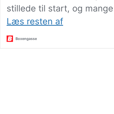
stillede til start, og man
Podcast:
Læs resten af
Daytona-
analyse
–
Boxengasse
drømmeløb
blev
til
dansk
mareridt