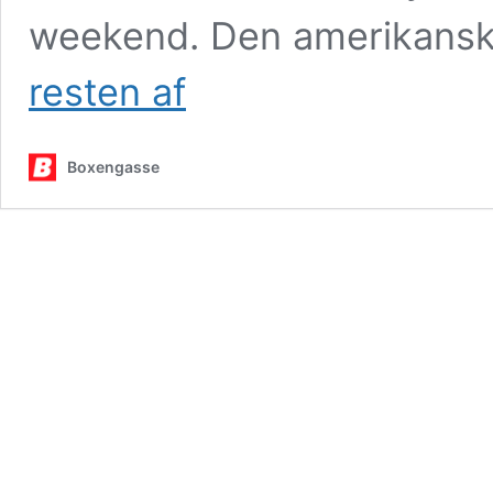
weekend. Den amerikansk
Podcast
resten af
med
Frederik
Vesti
Boxengasse
–
på
jagt
efter
amerikansk
hattrick