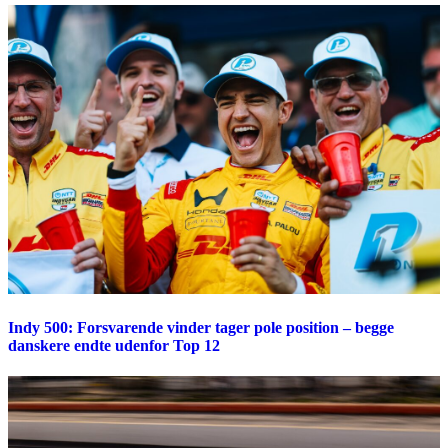
Indy 500: Forsvarende vinder tager pole position – begge
danskere endte udenfor Top 12