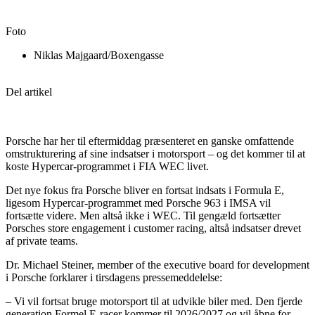
Foto
Niklas Majgaard/Boxengasse
Del artikel
Porsche har her til eftermiddag præsenteret en ganske omfattende
omstrukturering af sine indsatser i motorsport – og det kommer til at
koste Hypercar-programmet i FIA WEC livet.
Det nye fokus fra Porsche bliver en fortsat indsats i Formula E,
ligesom Hypercar-programmet med Porsche 963 i IMSA vil
fortsætte videre. Men altså ikke i WEC. Til gengæld fortsætter
Porsches store engagement i customer racing, altså indsatser drevet
af private teams.
Dr. Michael Steiner, member of the executive board for development
i Porsche forklarer i tirsdagens pressemeddelelse:
– Vi vil fortsat bruge motorsport til at udvikle biler med. Den fjerde
generation Formel E-racer kommer til 2026/2027 og vil åbne for