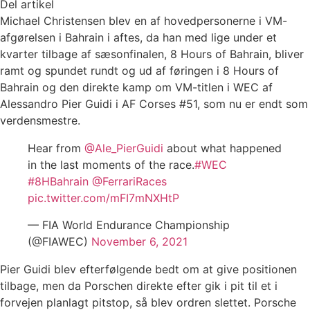
Del artikel
Michael Christensen blev en af hovedpersonerne i VM-
afgørelsen i Bahrain i aftes, da han med lige under et
kvarter tilbage af sæsonfinalen, 8 Hours of Bahrain, bliver
ramt og spundet rundt og ud af føringen i 8 Hours of
Bahrain og den direkte kamp om VM-titlen i WEC af
Alessandro Pier Guidi i AF Corses #51, som nu er endt som
verdensmestre.
Hear from
@Ale_PierGuidi
about what happened
in the last moments of the race.
#WEC
#8HBahrain
@FerrariRaces
pic.twitter.com/mFI7mNXHtP
— FIA World Endurance Championship
(@FIAWEC)
November 6, 2021
Pier Guidi blev efterfølgende bedt om at give positionen
tilbage, men da Porschen direkte efter gik i pit til et i
forvejen planlagt pitstop, så blev ordren slettet. Porsche