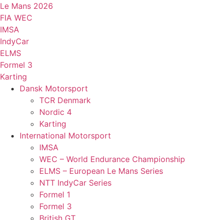
Videre
Le Mans 2026
til
FIA WEC
indhold
IMSA
IndyCar
ELMS
Formel 3
Karting
Dansk Motorsport
TCR Denmark
Nordic 4
Karting
International Motorsport
IMSA
WEC – World Endurance Championship
ELMS – European Le Mans Series
NTT IndyCar Series
Formel 1
Formel 3
British GT