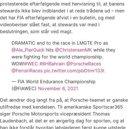
protesterede efterfølgende med henvisning til, at banens
stewards ikke blev indblandet i at rede trådene ud – men
det har FIA efterfølgende afvist i en bulletin, og med
videobeviser slået fast, at stewards var med i
beslutningen, som står ved magt.
DRAMATIC end to the race in LMGTE Pro as
@Ale_PierGuidi
hits
@ChristensenMK
while they
were fighting for the world championship.
WOW!
#WEC
#8HBahrain
@PorscheRaces
@FerrariRaces
pic.twitter.com/pbDtmr133t
— FIA World Endurance Championship
(@FIAWEC)
November 6, 2021
Det ændrer dog langt fra på, at Porsche-teamet er ganske
utilfredse med kendelsen. Til amerikanske Sportscar365
siger Porsche Motorsports vicepræsident Thomas
Laudenbach, at det er en ærgerlig dag for sporten, og at
han ikke forstår hvordan løbslederen først kunne udstede