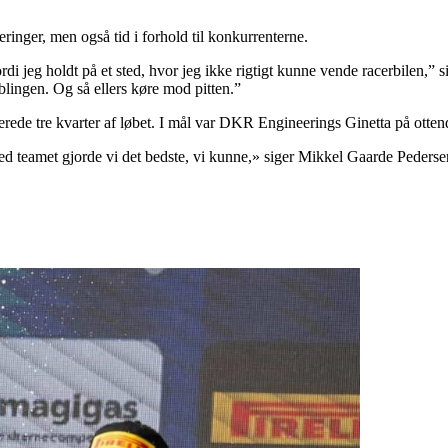
inger, men også tid i forhold til konkurrenterne.
di jeg holdt på et sted, hvor jeg ikke rigtigt kunne vende racerbilen,” 
lingen. Og så ellers køre mod pitten.”
terede tre kvarter af løbet. I mål var DKR Engineerings Ginetta på otte
teamet gjorde vi det bedste, vi kunne,» siger Mikkel Gaarde Pederse