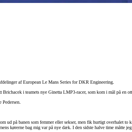
s afdelinger af European Le Mans Series for DKR Engineering.
ichacek i teamets nye Ginetta LMP3-racer, som kom i mål på en otte
e Pedersen.
 ud på banen som femmer eller sekser, men fik hurtigt overhalet to ko
, mens kørerne bag mig var på nye dæk. I den sidste halve time måtte je