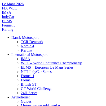
Videre
Le Mans 2026
til
FIA WEC
indhold
IMSA
IndyCar
ELMS
Formel 3
Karting
Dansk Motorsport
TCR Denmark
Nordic 4
Karting
International Motorsport
IMSA
WEC – World Endurance Championship
ELMS – European Le Mans Series
NTT IndyCar Series
Formel 1
Formel 3
British GT
GT World Challenge
24H Series
Artikelserier
Guides
Motorsport og uddannelse