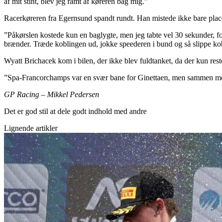
af mit stint, blev jeg ramt af køreren bag mig.”
Racerkøreren fra Egernsund spandt rundt. Han mistede ikke bare placer
”Påkørslen kostede kun en baglygte, men jeg tabte vel 30 sekunder, for
brænder. Træde koblingen ud, jokke speederen i bund og så slippe kob
Wyatt Brichacek kom i bilen, der ikke blev fuldtanket, da der kun res
”Spa-Francorchamps var en svær bane for Ginettaen, men sammen med 
GP Racing – Mikkel Pedersen
Det er god stil at dele godt indhold med andre
Lignende artikler