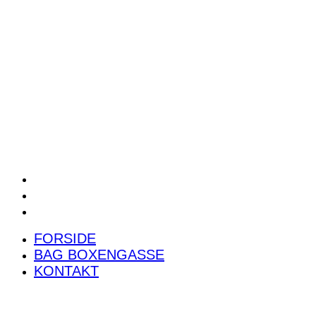
POWER RANKING
PODCAST
PRESSEMEDDELELSER
BILTEST
FORSIDE
BAG BOXENGASSE
KONTAKT
FORSIDE
BAG BOXENGASSE
KONTAKT