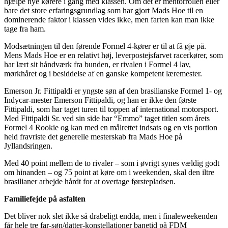
hjælpe nye kørere i gang med klassen. Om det er mentorrollen eller
bare det store erfaringsgrundlag som har gjort Mads Hoe til en
dominerende faktor i klassen vides ikke, men farten kan man ikke
tage fra ham.
Modsætningen til den førende Formel 4-kører er til at få øje på.
Mens Mads Hoe er en relativt høj, leverpostejsfarvet racerkører, som
har lært sit håndværk fra bunden, er rivalen i Formel 4 lav,
mørkhåret og i besiddelse af en ganske kompetent læremester.
Emerson Jr. Fittipaldi er yngste søn af den brasilianske Formel 1- og
Indycar-mester Emerson Fittipaldi, og han er ikke den første
Fittipaldi, som har taget turen til toppen af international motorsport.
Med Fittipaldi Sr. ved sin side har “Emmo” taget titlen som årets
Formel 4 Rookie og kan med en målrettet indsats og en vis portion
held fravriste det generelle mesterskab fra Mads Hoe på
Jyllandsringen.
Med 40 point mellem de to rivaler – som i øvrigt synes vældig godt
om hinanden – og 75 point at køre om i weekenden, skal den iltre
brasilianer arbejde hårdt for at overtage førstepladsen.
Familiefejde på asfalten
Det bliver nok slet ikke så drabeligt endda, men i finaleweekenden
får hele tre far-søn/datter-konstellationer banetid på FDM