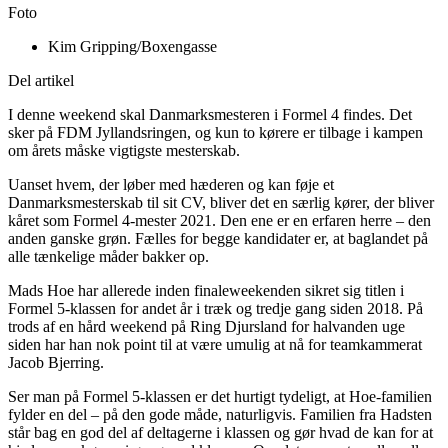
Foto
Kim Gripping/Boxengasse
Del artikel
I denne weekend skal Danmarksmesteren i Formel 4 findes. Det
sker på FDM Jyllandsringen, og kun to kørere er tilbage i kampen
om årets måske vigtigste mesterskab.
Uanset hvem, der løber med hæderen og kan føje et
Danmarksmesterskab til sit CV, bliver det en særlig kører, der bliver
kåret som Formel 4-mester 2021. Den ene er en erfaren herre – den
anden ganske grøn. Fælles for begge kandidater er, at baglandet på
alle tænkelige måder bakker op.
Mads Hoe har allerede inden finaleweekenden sikret sig titlen i
Formel 5-klassen for andet år i træk og tredje gang siden 2018. På
trods af en hård weekend på Ring Djursland for halvanden uge
siden har han nok point til at være umulig at nå for teamkammerat
Jacob Bjerring.
Ser man på Formel 5-klassen er det hurtigt tydeligt, at Hoe-familien
fylder en del – på den gode måde, naturligvis. Familien fra Hadsten
står bag en god del af deltagerne i klassen og gør hvad de kan for at