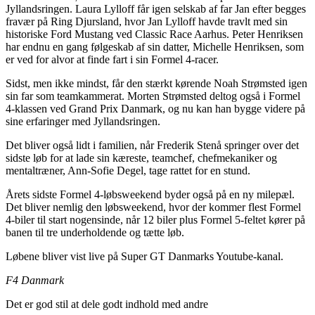
Jyllandsringen. Laura Lylloff får igen selskab af far Jan efter begges
fravær på Ring Djursland, hvor Jan Lylloff havde travlt med sin
historiske Ford Mustang ved Classic Race Aarhus. Peter Henriksen
har endnu en gang følgeskab af sin datter, Michelle Henriksen, som
er ved for alvor at finde fart i sin Formel 4-racer.
Sidst, men ikke mindst, får den stærkt kørende Noah Strømsted igen
sin far som teamkammerat. Morten Strømsted deltog også i Formel
4-klassen ved Grand Prix Danmark, og nu kan han bygge videre på
sine erfaringer med Jyllandsringen.
Det bliver også lidt i familien, når Frederik Stenå springer over det
sidste løb for at lade sin kæreste, teamchef, chefmekaniker og
mentaltræner, Ann-Sofie Degel, tage rattet for en stund.
Årets sidste Formel 4-løbsweekend byder også på en ny milepæl.
Det bliver nemlig den løbsweekend, hvor der kommer flest Formel
4-biler til start nogensinde, når 12 biler plus Formel 5-feltet kører på
banen til tre underholdende og tætte løb.
Løbene bliver vist live på Super GT Danmarks Youtube-kanal.
F4 Danmark
Det er god stil at dele godt indhold med andre