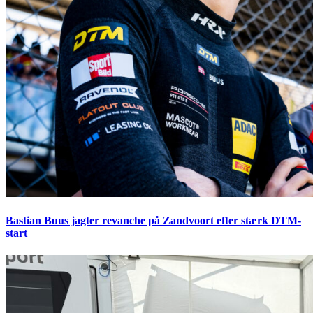
Bastian Buus jagter revanche på Zandvoort efter stærk DTM-
start