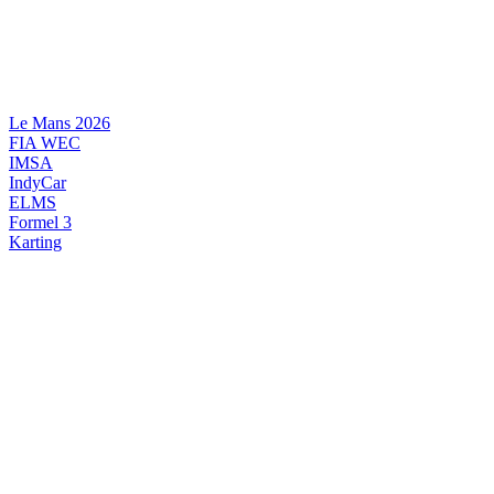
Videre
til
indhold
Le Mans 2026
FIA WEC
IMSA
IndyCar
ELMS
Formel 3
Karting
DANSK MOTORSPORT
INTERNATIONAL MOTORSPORT
ARTIKELSERIER