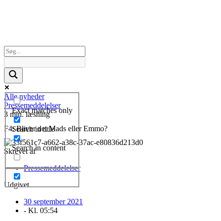
Alle nyheder
Pressemeddelelser
Exact matches only
3 min. læsning
F4: Bliver det Mads eller Emmo?
Search in title
Search in content
Skrevet af
Pressemeddelelser
Udgivet
30 september 2021
- Kl.
05:54