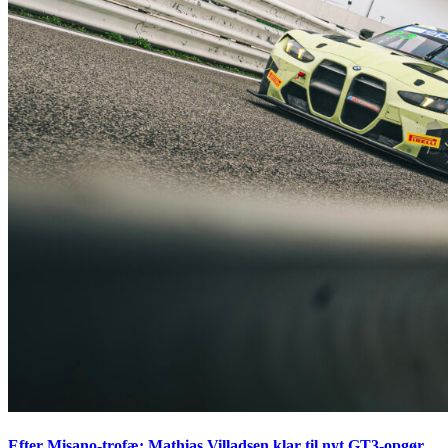
Efter Misano-trofæ: Mathias Villadsen klar til nyt GT3-opgør