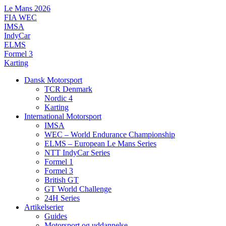
Videre
Le Mans 2026
til
FIA WEC
indhold
IMSA
IndyCar
ELMS
Formel 3
Karting
Dansk Motorsport
TCR Denmark
Nordic 4
Karting
International Motorsport
IMSA
WEC – World Endurance Championship
ELMS – European Le Mans Series
NTT IndyCar Series
Formel 1
Formel 3
British GT
GT World Challenge
24H Series
Artikelserier
Guides
Motorsport og uddannelse