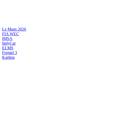
Videre
til
indhold
Le Mans 2026
FIA WEC
IMSA
IndyCar
ELMS
Formel 3
Karting
DANSK MOTORSPORT
INTERNATIONAL MOTORSPORT
ARTIKELSERIER