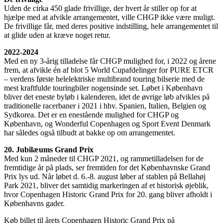
Uden de cirka 450 glade frivillige, der hvert år stiller op for at
hjælpe med at afvikle arrangementet, ville CHGP ikke være muligt.
De frivillige får, med deres positive indstilling, hele arrangementet til
at glide uden at kræve noget retur.
2022-2024
Med en ny 3-årig tilladelse får CHGP mulighed for, i 2022 og årene
frem, at afvikle én af blot 5 World Cupafdelinger for PURE ETCR
–
verdens første helelektriske multibrand touring bilserie med de
mest kraftfulde touringbiler nogensinde set
. Løbet i København
bliver det eneste byløb i kalenderen, idet de øvrige løb afvikles på
traditionelle racerbaner i 2021 i hhv. Spanien, Italien, Belgien og
Sydkorea. Det er en enestående mulighed for CHGP og
København, og Wonderful Copenhagen og Sport Event Denmark
har således også tilbudt at bakke op om arrangementet.
20. Jubilæums Grand Prix
Med kun 2 måneder til CHGP 2021, og rammetilladelsen for de
fremtidige år på plads, ser fremtiden for det Københavnske Grand
Prix lys ud. Når løbet d. 6.-8. august løber af stablen på Bellahøj
Park 2021, bliver det samtidig markeringen af et historisk øjeblik,
hvor Copenhagen Historic Grand Prix for 20. gang bliver afholdt i
Københavns gader.
Køb billet til årets Copenhagen Historic Grand Prix på