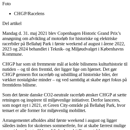
Foto
CHGP/Racelens
Del artikel
Mandag d. 31. maj 2021 blev Copenhagen Historic Grand Prix’s
ansøgning om afvikling af motorløb for historiske og elektriske
racerbiler på Bellahøj Park i første weekend af august i årene 2022,
2023 og 2024 behandlet i Teknik- og Miljøudvalget i Københavns
Kommune.
CHGP har som sit fremmeste mål at koble bilismens kulturhistorie til
nutiden – og til den fremtid, der ligger lige om hjørnet. Det gør
CHGP gennem flot racerløb og udstilling af historiske biler, der
vækker nostalgiske minder – og ved samtidig at skabe øget fokus på
fremtidens bilisme.
Som det første danske CO2-neutrale racerløb ønsker CHGP at sætte
retningen og inspirere til miljøvenlige initiativer. Derfor lanceres,
som noget nyt i 2021, et Green City-område på Bellahøj Park, hvor
temaet er alle former for miljøvenlig mobilitet.
Arrangementet afholdes altid første weekend i august og ligger
således inden for skolernes sommerferie, for at skabe færrest mulige