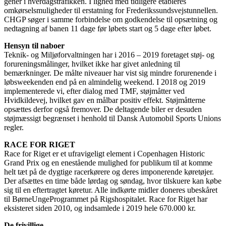
gener i hverdagstrafikken. I lighed med tidligere etableres
omkørselsmuligheder til erstatning for Frederikssundsvejstunnellen.
CHGP søger i samme forbindelse om godkendelse til opsætning og
nedtagning af banen 11 dage før løbets start og 5 dage efter løbet.
Hensyn til naboer
Teknik- og Miljøforvaltningen har i 2016 – 2019 foretaget støj- og
forureningsmålinger, hvilket ikke har givet anledning til
bemærkninger. De målte niveauer har vist sig mindre forurenende i
løbsweekenden end på en almindelig weekend. I 2018 og 2019
implementerede vi, efter dialog med TMF, støjmåtter ved
Hvidkildevej, hvilket gav en målbar positiv effekt. Støjmåtterne
opsættes derfor også fremover. De deltagende biler er desuden
støjmæssigt begrænset i henhold til Dansk Automobil Sports Unions
regler.
RACE FOR RIGET
Race for Riget er et ufravigeligt element i Copenhagen Historic
Grand Prix og en enestående mulighed for publikum til at komme
helt tæt på de dygtige racerkørere og deres imponerende køretøjer.
Der afsættes en time både lørdag og søndag, hvor tilskuere kan købe
sig til en eftertragtet køretur. Alle indkørte midler doneres ubeskåret
til BørneUngeProgrammet på Rigshospitalet. Race for Riget har
eksisteret siden 2010, og indsamlede i 2019 hele 670.000 kr.
De frivillige