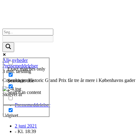
Alle nyheder
Pressemeddelelser
Exact matches only
3 min. læsning
Copenhagen Historic Grand Prix får tre år mere i Københavns gader
Search in title
Search in content
Skrevet af
Pressemeddelelser
Udgivet
2 juni 2021
- Kl.
18:39