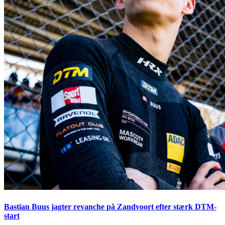
Bastian Buus jagter revanche på Zandvoort efter stærk DTM-
start