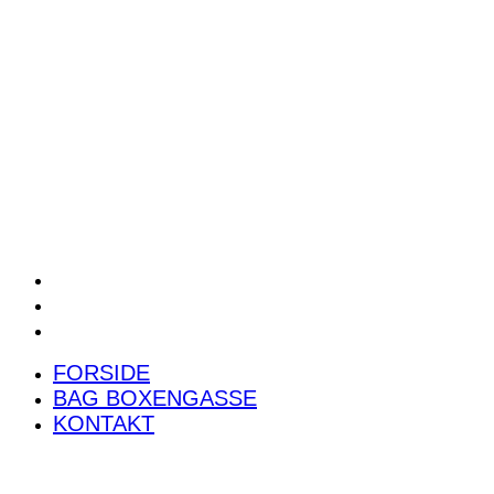
POWER RANKING
PODCAST
PRESSEMEDDELELSER
BILTEST
FORSIDE
BAG BOXENGASSE
KONTAKT
FORSIDE
BAG BOXENGASSE
KONTAKT