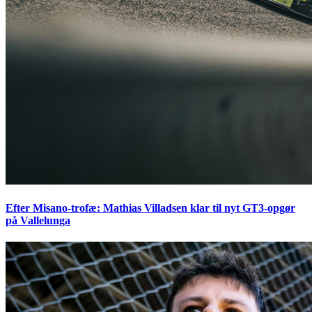
Efter Misano-trofæ: Mathias Villadsen klar til nyt GT3-opgør
på Vallelunga