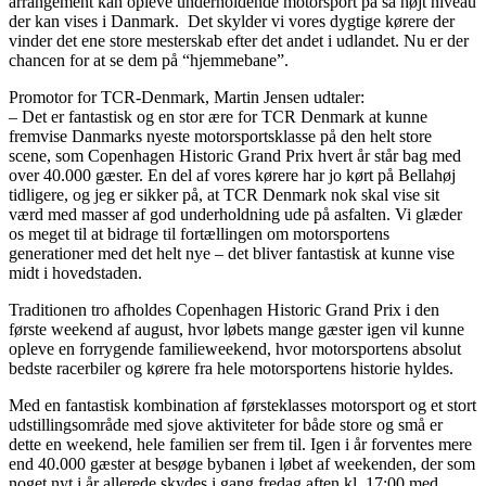
arrangement kan opleve underholdende motorsport på så højt niveau
der kan vises i Danmark. Det skylder vi vores dygtige kørere der
vinder det ene store mesterskab efter det andet i udlandet. Nu er der
chancen for at se dem på “hjemmebane”.
Promotor for TCR-Denmark, Martin Jensen udtaler:
– Det er fantastisk og en stor ære for TCR Denmark at kunne
fremvise Danmarks nyeste motorsportsklasse på den helt store
scene, som Copenhagen Historic Grand Prix hvert år står bag med
over 40.000 gæster. En del af vores kørere har jo kørt på Bellahøj
tidligere, og jeg er sikker på, at TCR Denmark nok skal vise sit
værd med masser af god underholdning ude på asfalten. Vi glæder
os meget til at bidrage til fortællingen om motorsportens
generationer med det helt nye – det bliver fantastisk at kunne vise
midt i hovedstaden.
Traditionen tro afholdes Copenhagen Historic Grand Prix i den
første weekend af august, hvor løbets mange gæster igen vil kunne
opleve en forrygende familieweekend, hvor motorsportens absolut
bedste racerbiler og kørere fra hele motorsportens historie hyldes.
Med en fantastisk kombination af førsteklasses motorsport og et stort
udstillingsområde med sjove aktiviteter for både store og små er
dette en weekend, hele familien ser frem til. Igen i år forventes mere
end 40.000 gæster at besøge bybanen i løbet af weekenden, der som
noget nyt i år allerede skydes i gang fredag aften kl. 17:00 med