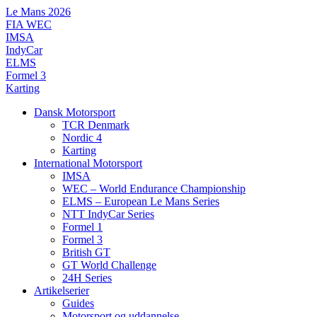
Videre
Le Mans 2026
til
FIA WEC
indhold
IMSA
IndyCar
ELMS
Formel 3
Karting
Dansk Motorsport
TCR Denmark
Nordic 4
Karting
International Motorsport
IMSA
WEC – World Endurance Championship
ELMS – European Le Mans Series
NTT IndyCar Series
Formel 1
Formel 3
British GT
GT World Challenge
24H Series
Artikelserier
Guides
Motorsport og uddannelse