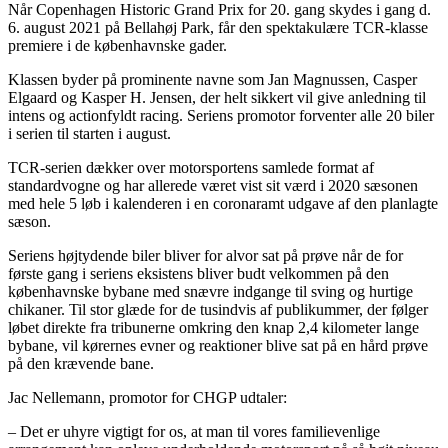
Når Copenhagen Historic Grand Prix for 20. gang skydes i gang d.
6. august 2021 på Bellahøj Park, får den spektakulære TCR-klasse
premiere i de københavnske gader.
Klassen byder på prominente navne som Jan Magnussen, Casper
Elgaard og Kasper H. Jensen, der helt sikkert vil give anledning til
intens og actionfyldt racing. Seriens promotor forventer alle 20 biler
i serien til starten i august.
TCR-serien dækker over motorsportens samlede format af
standardvogne og har allerede været vist sit værd i 2020 sæsonen
med hele 5 løb i kalenderen i en coronaramt udgave af den planlagte
sæson.
Seriens højtydende biler bliver for alvor sat på prøve når de for
første gang i seriens eksistens bliver budt velkommen på den
københavnske bybane med snævre indgange til sving og hurtige
chikaner. Til stor glæde for de tusindvis af publikummer, der følger
løbet direkte fra tribunerne omkring den knap 2,4 kilometer lange
bybane, vil kørernes evner og reaktioner blive sat på en hård prøve
på den krævende bane.
Jac Nellemann, promotor for CHGP udtaler:
– Det er uhyre vigtigt for os, at man til vores familievenlige