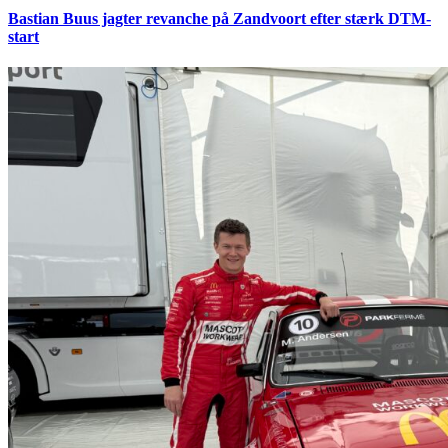
Bastian Buus jagter revanche på Zandvoort efter stærk DTM-
start