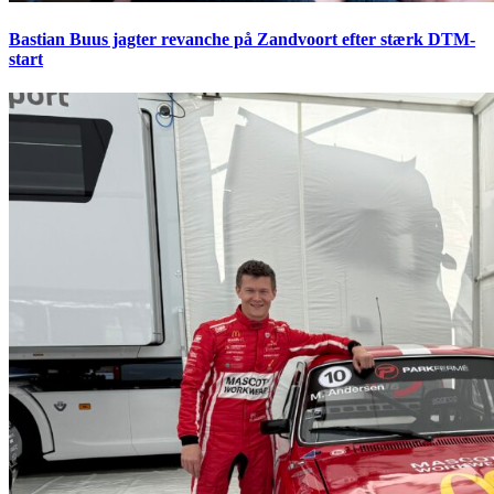
Bastian Buus jagter revanche på Zandvoort efter stærk DTM-
start