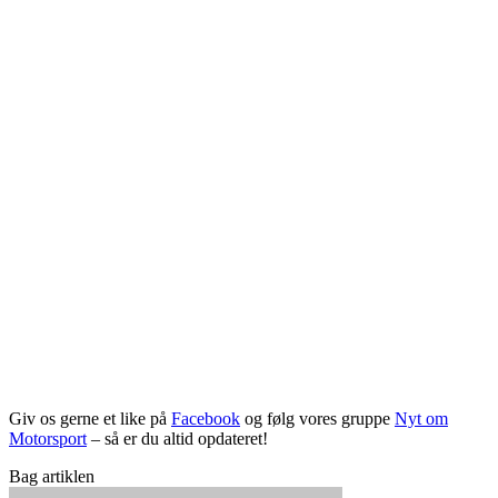
Giv os gerne et like på
Facebook
og følg vores gruppe
Nyt om
Motorsport
– så er du altid opdateret!
Bag artiklen