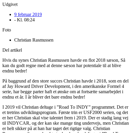
Udgivet
9 februar 2019
- Kl.
08:24
Foto
Christian Rasmussen
Del artikel
Hvis du synes Christian Rasmussen havde en flot 2018 sæson, Så
kan du godt regne med at denne sæson har potentiale til at blive
endnu bedre!
På baggrund af den store succes Christian havde i 2018, som en del
af Jay Howard Driver Development, i den amerikanske Formel 4
serie, har begge parter haft et ønske om at fortsætte samarbejdet i
endnu et år. I år bliver det bare endnu bedre!
I 2019 vil Christian deltage i ”Road To INDY” programmet. Det er
et tretrins udviklingsprogram. Første trin er USF2000 serien, og det
er her Christian skal vise talentet frem i 2019. Der er stadig lang vej
til INDYCAR, og der kan ske mange ting undervejs, men Christian
er helt sikker på at han har taget det rigtige valg. Christian