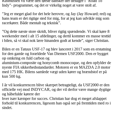
Rasmussen vil være den første dansker der deltager i ”Road To
Indy”- programmet, og det er virkelig noget at være stolt af.
”Jeg er meget glad for det hele herovre, og Jay (Jay Howard; red) og
hans team er det rigtige sted for mig, for at jeg kan udvikle mig som
racerkører. Både mentalt og teknisk”.
”Og dette næste store skridt, bliver rigtig spændende. Vi skal køre 8
weekender med i alt 15 afdelinger, og dertil kommer en masse testtid
i bilen, så vi skal nok lære hinanden godt at kende”, siger Christian.
Bilen er en Tatuus USF-17 og blev lanceret i 2017 som en erstatning
for den gamle og forældede Van Diemen USF2000. Den er bygget
op omkring en fuld carbon og
aluminium-composite og honycomb monocoque, og den opfylder de
nyeste FIA sikkerhedsstandarder. Motoren er en MAZDA 2.0 motor
med 175 HK. Bilens samlede vægt uden kører og brændstof er på
kun 500 kg.
I år vil konkurrencen blive skærpet betragteligt, da USF2000 er den
officielle vej mod INDYCAR, og der vil derfor være mange dygtige
og håbefulde kørere der
hver især kæmper for succes. Christian har dog et meget afslappet
forhold til konkurrencen, ligesom han også ser på fremtiden med ro i
sindet.