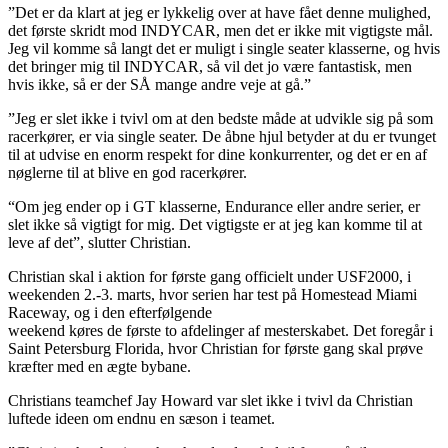
”Det er da klart at jeg er lykkelig over at have fået denne mulighed,
det første skridt mod INDYCAR, men det er ikke mit vigtigste mål.
Jeg vil komme så langt det er muligt i single seater klasserne, og hvis
det bringer mig til INDYCAR, så vil det jo være fantastisk, men
hvis ikke, så er der SÅ mange andre veje at gå.”
”Jeg er slet ikke i tvivl om at den bedste måde at udvikle sig på som
racerkører, er via single seater. De åbne hjul betyder at du er tvunget
til at udvise en enorm respekt for dine konkurrenter, og det er en af
nøglerne til at blive en god racerkører.
“Om jeg ender op i GT klasserne, Endurance eller andre serier, er
slet ikke så vigtigt for mig. Det vigtigste er at jeg kan komme til at
leve af det”, slutter Christian.
Christian skal i aktion for første gang officielt under USF2000, i
weekenden 2.-3. marts, hvor serien har test på Homestead Miami
Raceway, og i den efterfølgende
weekend køres de første to afdelinger af mesterskabet. Det foregår i
Saint Petersburg Florida, hvor Christian for første gang skal prøve
kræfter med en ægte bybane.
Christians teamchef Jay Howard var slet ikke i tvivl da Christian
luftede ideen om endnu en sæson i teamet.