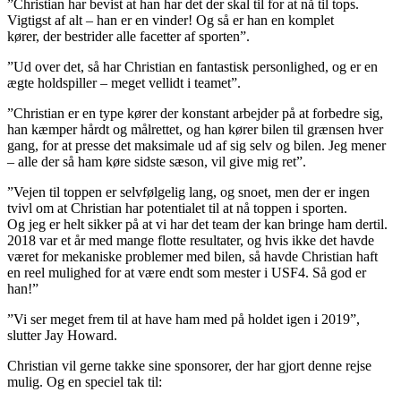
”Christian har bevist at han har det der skal til for at nå til tops.
Vigtigst af alt – han er en vinder! Og så er han en komplet
kører, der bestrider alle facetter af sporten”.
”Ud over det, så har Christian en fantastisk personlighed, og er en
ægte holdspiller – meget vellidt i teamet”.
”Christian er en type kører der konstant arbejder på at forbedre sig,
han kæmper hårdt og målrettet, og han kører bilen til grænsen hver
gang, for at presse det maksimale ud af sig selv og bilen. Jeg mener
– alle der så ham køre sidste sæson, vil give mig ret”.
”Vejen til toppen er selvfølgelig lang, og snoet, men der er ingen
tvivl om at Christian har potentialet til at nå toppen i sporten.
Og jeg er helt sikker på at vi har det team der kan bringe ham dertil.
2018 var et år med mange flotte resultater, og hvis ikke det havde
været for mekaniske problemer med bilen, så havde Christian haft
en reel mulighed for at være endt som mester i USF4. Så god er
han!”
”Vi ser meget frem til at have ham med på holdet igen i 2019”,
slutter Jay Howard.
Christian vil gerne takke sine sponsorer, der har gjort denne rejse
mulig. Og en speciel tak til: