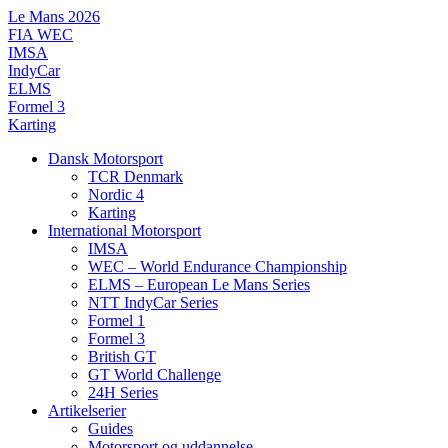
Videre
Le Mans 2026
til
FIA WEC
indhold
IMSA
IndyCar
ELMS
Formel 3
Karting
Dansk Motorsport
TCR Denmark
Nordic 4
Karting
International Motorsport
IMSA
WEC – World Endurance Championship
ELMS – European Le Mans Series
NTT IndyCar Series
Formel 1
Formel 3
British GT
GT World Challenge
24H Series
Artikelserier
Guides
Motorsport og uddannelse