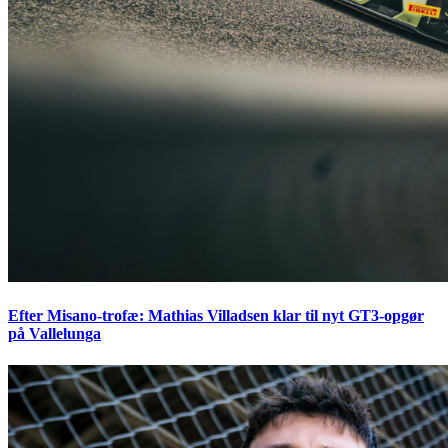
Efter Misano-trofæ: Mathias Villadsen klar til nyt GT3-opgør
på Vallelunga