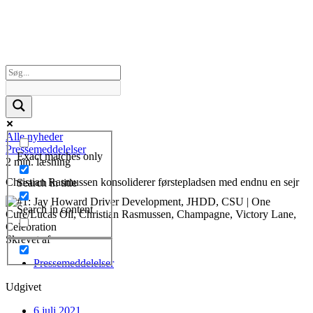
Alle nyheder
Pressemeddelelser
Exact matches only
2 min. læsning
Christian Rasmussen konsoliderer førstepladsen med endnu en sejr
Search in title
Search in content
Skrevet af
Pressemeddelelser
Udgivet
6 juli 2021