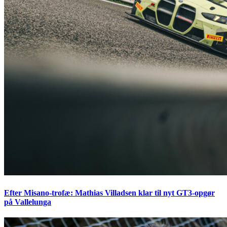
Efter Misano-trofæ: Mathias Villadsen klar til nyt GT3-opgør
på Vallelunga