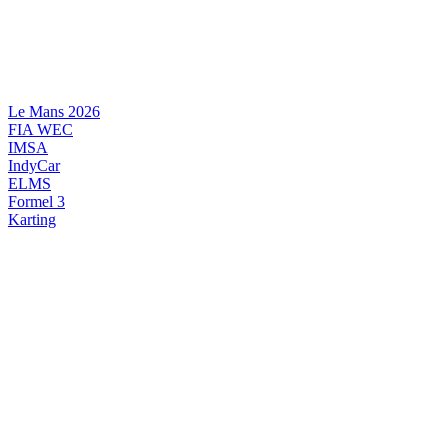
Videre
til
indhold
Le Mans 2026
FIA WEC
IMSA
IndyCar
ELMS
Formel 3
Karting
DANSK MOTORSPORT
INTERNATIONAL MOTORSPORT
ARTIKELSERIER