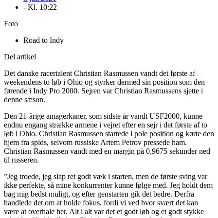
- Kl.
10:22
Foto
Road to Indy
Del artikel
Det danske racertalent Christian Rasmussen vandt det første af
weekendens to løb i Ohio og styrker dermed sin position som den
førende i Indy Pro 2000. Sejren var Christian Rasmussens sjette i
denne sæson.
Den 21-årige amagerkaner, som sidste år vandt USF2000, kunne
endnu engang strække armene i vejret efter en sejr i det første af to
løb i Ohio. Christian Rasmussen startede i pole position og kørte den
hjem fra spids, selvom russiske Artem Petrov pressede ham.
Christian Rasmussen vandt med en margin på 0,9675 sekunder ned
til russeren.
”Jeg troede, jeg slap ret godt væk i starten, men de første sving var
ikke perfekte, så mine konkurrenter kunne følge med. Jeg holdt dem
bag mig bedst muligt, og efter genstarten gik det bedre. Derfra
handlede det om at holde fokus, fordi vi ved hvor svært det kan
være at overhale her. Alt i alt var det et godt løb og et godt stykke