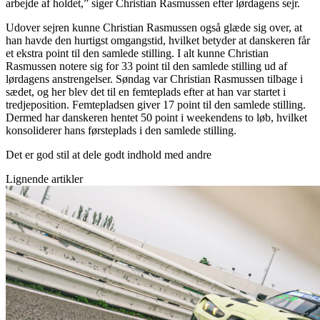
arbejde af holdet,” siger Christian Rasmussen efter lørdagens sejr.
Udover sejren kunne Christian Rasmussen også glæde sig over, at
han havde den hurtigst omgangstid, hvilket betyder at danskeren får
et ekstra point til den samlede stilling. I alt kunne Christian
Rasmussen notere sig for 33 point til den samlede stilling ud af
lørdagens anstrengelser. Søndag var Christian Rasmussen tilbage i
sædet, og her blev det til en femteplads efter at han var startet i
tredjeposition. Femtepladsen giver 17 point til den samlede stilling.
Dermed har danskeren hentet 50 point i weekendens to løb, hvilket
konsoliderer hans førsteplads i den samlede stilling.
Det er god stil at dele godt indhold med andre
Lignende artikler