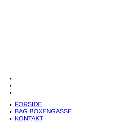
POWER RANKING
PODCAST
PRESSEMEDDELELSER
BILTEST
FORSIDE
BAG BOXENGASSE
KONTAKT
FORSIDE
BAG BOXENGASSE
KONTAKT