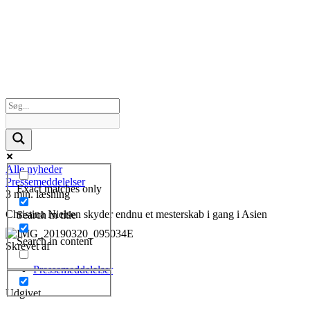
Alle nyheder
Pressemeddelelser
Exact matches only
3 min. læsning
Christina Nielsen skyder endnu et mesterskab i gang i Asien
Search in title
Search in content
Skrevet af
Pressemeddelelser
Udgivet