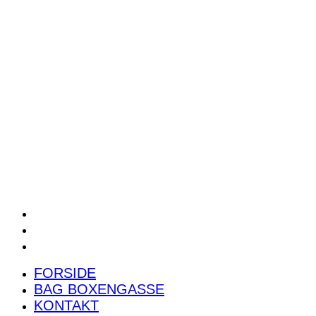
POWER RANKING
PODCAST
PRESSEMEDDELELSER
BILTEST
FORSIDE
BAG BOXENGASSE
KONTAKT
FORSIDE
BAG BOXENGASSE
KONTAKT