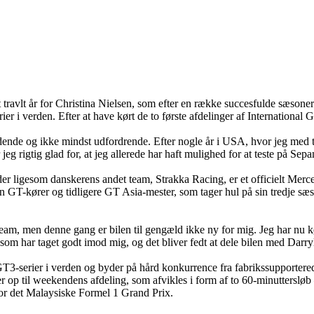
vlt år for Christina Nielsen, som efter en række succesfulde sæsone
er i verden. Efter at have kørt de to første afdelinger af International
ndende og ikke mindst udfordrende. Efter nogle år i USA, hvor jeg med t
 jeg rigtig glad for, at jeg allerede har haft mulighed for at teste på Se
er ligesom danskerens andet team, Strakka Racing, er et officielt Me
kører og tidligere GT Asia-mester, som tager hul på sin tredje sæson i
 nyt team, men denne gang er bilen til gengæld ikke ny for mig. Jeg har 
, som har taget godt imod mig, og det bliver fedt at dele bilen med Darry
de GT3-serier i verden og byder på hård konkurrence fra fabrikssuppo
op til weekendens afdeling, som afvikles i form af to 60-minuttersløb 
for det Malaysiske Formel 1 Grand Prix.