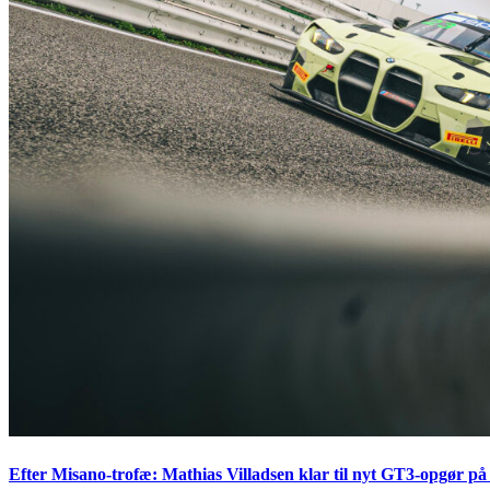
Efter Misano-trofæ: Mathias Villadsen klar til nyt GT3-opgør på