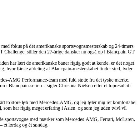
r med fokus på det amerikanske sportsvognsmesterskab og 24-timers
 GT Challenge, stiller den 27-årige dansker nu også op i Blancpain GT
iden har lært de amerikanske baner rigtig godt at kende, er det noget
pang, hvor første afdeling af Blancpain-mesterskabet finder sted, lyder
rcedes-AMG Performance-team med fuld støtte fra det tyske mærke.
 Blancpain-serien – sigter Christina Nielsen efter et topresultat i
nu kørt to store løb med Mercedes-AMG, og jeg føler mig ret komfortabel
l, som har rigtig meget erfaring i Asien, og som jeg uden tvivl vil
rterede sportsvogne med mærker som Mercedes-AMG, Ferrari, McLaren,
– ét lørdag og ét søndag.