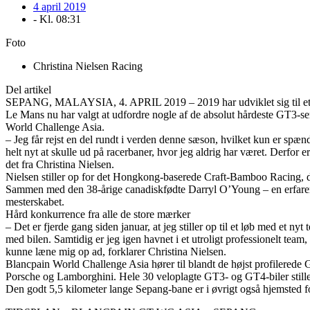
4 april 2019
- Kl.
08:31
Foto
Christina Nielsen Racing
Del artikel
SEPANG, MALAYSIA, 4. APRIL 2019 – 2019 har udviklet sig til et tra
Le Mans nu har valgt at udfordre nogle af de absolut hårdeste GT3-seri
World Challenge Asia.
– Jeg får rejst en del rundt i verden denne sæson, hvilket kun er spæ
helt nyt at skulle ud på racerbaner, hvor jeg aldrig har været. Derfor er
det fra Christina Nielsen.
Nielsen stiller op for det Hongkong-baserede Craft-Bamboo Racing, d
Sammen med den 38-årige canadiskfødte Darryl O’Young – en erfaren GT-
mesterskabet.
Hård konkurrence fra alle de store mærker
– Det er fjerde gang siden januar, at jeg stiller op til et løb med et
med bilen. Samtidig er jeg igen havnet i et utroligt professionelt team
kunne læne mig op ad, forklarer Christina Nielsen.
Blancpain World Challenge Asia hører til blandt de højst profilere
Porsche og Lamborghini. Hele 30 veloplagte GT3- og GT4-biler stiller 
Den godt 5,5 kilometer lange Sepang-bane er i øvrigt også hjemsted 