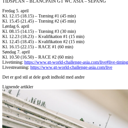
TIDSPLAN – BLANCPAIN GT WC ASIA – SEPANG
Fredag 5. april
Kl. 12.15 (18.15) – Træning #1 (45 min)
Kl. 15.45 (21.45) – Træning #2 (45 min)
Lørdag 6. april
Kl. 08.15 (14.15) – Træning #3 (30 min)
Kl. 12.23 (18.23) – Kvalifikation #1 (15 min)
Kl. 12.45 (18.45) – Kvalifikation #2 (15 min)
Kl. 16.15 (22.15) – RACE #1 (60 min)
Søndag 7. april
Kl. 10.50 (16.50) – RACE #2 (60 min)
Livetiming:
https://www.gt-world-challenge-asia.com/live#live-timing
Livestreaming:
https://www.gt-world-challenge-asia.com/live
Det er god stil at dele godt indhold med andre
Lignende artikler