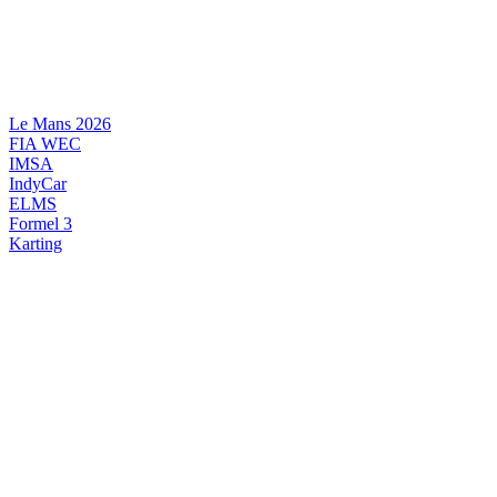
Videre
til
indhold
Le Mans 2026
FIA WEC
IMSA
IndyCar
ELMS
Formel 3
Karting
DANSK MOTORSPORT
INTERNATIONAL MOTORSPORT
ARTIKELSERIER