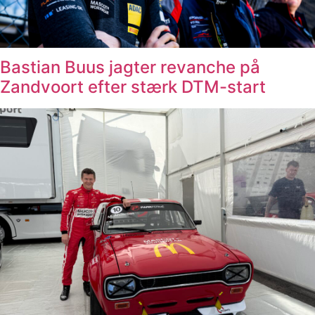
Bastian Buus jagter revanche på
Zandvoort efter stærk DTM-start