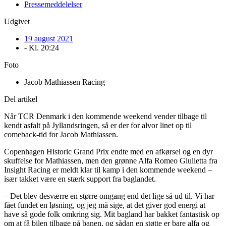
Pressemeddelelser
Udgivet
19 august 2021
- Kl.
20:24
Foto
Jacob Mathiassen Racing
Del artikel
Når TCR Denmark i den kommende weekend vender tilbage til
kendt asfalt på Jyllandsringen, så er der for alvor linet op til
comeback-tid for Jacob Mathiassen.
Copenhagen Historic Grand Prix endte med en afkørsel og en dyr
skuffelse for Mathiassen, men den grønne Alfa Romeo Giulietta fra
Insight Racing er meldt klar til kamp i den kommende weekend –
især takket være en stærk support fra baglandet.
– Det blev desværre en større omgang end det lige så ud til. Vi har
fået fundet en løsning, og jeg må sige, at det giver god energi at
have så gode folk omkring sig. Mit bagland har bakket fantastisk op
om at få bilen tilbage på banen, og sådan en støtte er bare alfa og