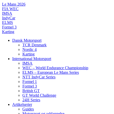
Videre
Le Mans 2026
til
FIA WEC
indhold
IMSA
IndyCar
ELMS
Formel 3
Karting
Dansk Motorsport
TCR Denmark
Nordic 4
Karting
International Motorsport
IMSA
WEC – World Endurance Championship
ELMS – European Le Mans Series
NTT IndyCar Series
Formel 1
Formel 3
British GT
GT World Challenge
24H Series
Artikelserier
Guides
Motorsport og uddannelse