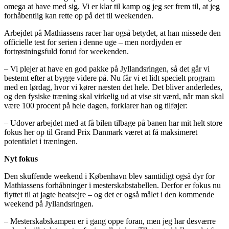
omega at have med sig. Vi er klar til kamp og jeg ser frem til, at jeg
forhåbentlig kan rette op på det til weekenden.
Arbejdet på Mathiassens racer har også betydet, at han missede den
officielle test for serien i denne uge – men nordjyden er
fortrøstningsfuld forud for weekenden.
– Vi plejer at have en god pakke på Jyllandsringen, så det går vi
bestemt efter at bygge videre på. Nu får vi et lidt specielt program
med en lørdag, hvor vi kører næsten det hele. Det bliver anderledes,
og den fysiske træning skal virkelig ud at vise sit værd, når man skal
være 100 procent på hele dagen, forklarer han og tilføjer:
– Udover arbejdet med at få bilen tilbage på banen har mit helt store
fokus her op til Grand Prix Danmark været at få maksimeret
potentialet i træningen.
Nyt fokus
Den skuffende weekend i København blev samtidigt også dyr for
Mathiassens forhåbninger i mesterskabstabellen. Derfor er fokus nu
flyttet til at jagte heatsejre – og det er også målet i den kommende
weekend på Jyllandsringen.
– Mesterskabskampen er i gang oppe foran, men jeg har desværre