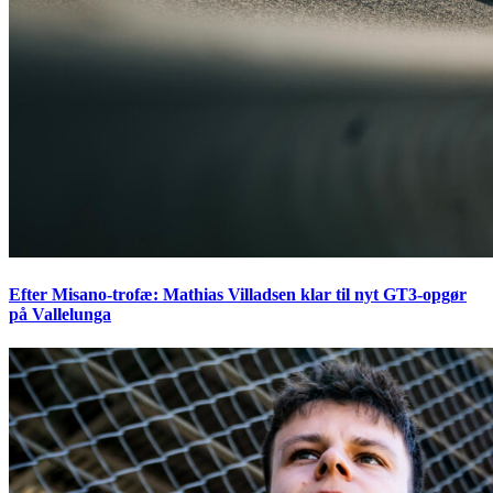
Efter Misano-trofæ: Mathias Villadsen klar til nyt GT3-opgør
på Vallelunga