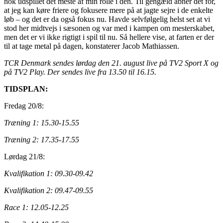
nok udspillet det meste af min rolle i den. Til gengæld åbner det for,
at jeg kan køre friere og fokusere mere på at jagte sejre i de enkelte
løb – og det er da også fokus nu. Havde selvfølgelig helst set at vi
stod her midtvejs i sæsonen og var med i kampen om mesterskabet,
men det er vi ikke rigtigt i spil til nu. Så hellere vise, at farten er der
til at tage metal på dagen, konstaterer Jacob Mathiassen.
TCR Denmark sendes lørdag den 21. august live på TV2 Sport X og
på TV2 Play. Der sendes live fra 13.50 til 16.15.
TIDSPLAN:
Fredag 20/8:
Træning 1: 15.30-15.55
Træning 2: 17.35-17.55
Lørdag 21/8:
Kvalifikation 1: 09.30-09.42
Kvalifikation 2: 09.47-09.55
Race 1: 12.05-12.25