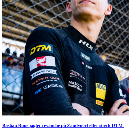
Bastian Buus jagter revanche på Zandvoort efter stærk DTM-