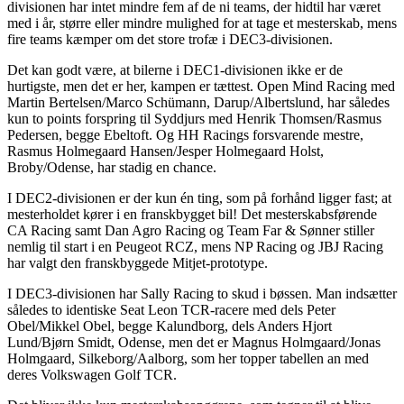
divisionen har intet mindre fem af de ni teams, der hidtil har været
med i år, større eller mindre mulighed for at tage et mesterskab, mens
fire teams kæmper om det store trofæ i DEC3-divisionen.
Det kan godt være, at bilerne i DEC1-divisionen ikke er de
hurtigste, men det er her, kampen er tættest. Open Mind Racing med
Martin Bertelsen/Marco Schümann, Darup/Albertslund, har således
kun to points forspring til Syddjurs med Henrik Thomsen/Rasmus
Pedersen, begge Ebeltoft. Og HH Racings forsvarende mestre,
Rasmus Holmegaard Hansen/Jesper Holmegaard Holst,
Broby/Odense, har stadig en chance.
I DEC2-divisionen er der kun én ting, som på forhånd ligger fast; at
mesterholdet kører i en franskbygget bil! Det mesterskabsførende
CA Racing samt Dan Agro Racing og Team Far & Sønner stiller
nemlig til start i en Peugeot RCZ, mens NP Racing og JBJ Racing
har valgt den franskbyggede Mitjet-prototype.
I DEC3-divisionen har Sally Racing to skud i bøssen. Man indsætter
således to identiske Seat Leon TCR-racere med dels Peter
Obel/Mikkel Obel, begge Kalundborg, dels Anders Hjort
Lund/Bjørn Smidt, Odense, men det er Magnus Holmgaard/Jonas
Holmgaard, Silkeborg/Aalborg, som her topper tabellen an med
deres Volkswagen Golf TCR.