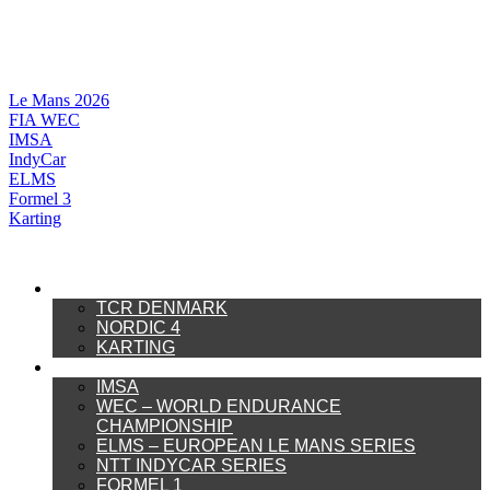
Videre
til
indhold
Le Mans 2026
FIA WEC
IMSA
IndyCar
ELMS
Formel 3
Karting
DANSK MOTORSPORT
TCR DENMARK
NORDIC 4
KARTING
INTERNATIONAL MOTORSPORT
IMSA
WEC – WORLD ENDURANCE
CHAMPIONSHIP
ELMS – EUROPEAN LE MANS SERIES
NTT INDYCAR SERIES
FORMEL 1