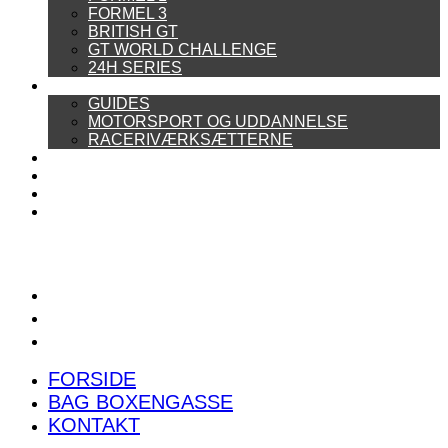
FORMEL 3
BRITISH GT
GT WORLD CHALLENGE
24H SERIES
ARTIKELSERIER
GUIDES
MOTORSPORT OG UDDANNELSE
RACERIVÆRKSÆTTERNE
POWER RANKING
PODCAST
PRESSEMEDDELELSER
BILTEST
FORSIDE
BAG BOXENGASSE
KONTAKT
FORSIDE
BAG BOXENGASSE
KONTAKT