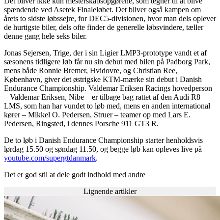
Det bliver ikke kun mesterskabsopgørene, som tegner til at blive
spændende ved Asetek Finaleløbet. Det bliver også kampen om
årets to sidste løbssejre, for DEC5-divisionen, hvor man dels oplever
de hurtigste biler, dels ofte finder de generelle løbsvindere, tæller
denne gang hele seks biler.
Jonas Sejersen, Trige, der i sin Ligier LMP3-prototype vandt et af
sæsonens tidligere løb får nu sin debut med bilen på Padborg Park,
mens både Ronnie Bremer, Hvidovre, og Christian Ree,
København, giver det østrigske KTM-mærke sin debut i Danish
Endurance Championship. Valdemar Eriksen Racings hovedperson
– Valdemar Eriksen, Nibe – er tilbage bag rattet af den Audi R8
LMS, som han har vundet to løb med, mens en anden international
kører – Mikkel O. Pedersen, Struer – teamer op med Lars E.
Pedersen, Ringsted, i dennes Porsche 911 GT3 R.
De to løb i Danish Endurance Championship starter henholdsvis
lørdag 15.50 og søndag 11.50, og begge løb kan opleves live på
youtube.com/supergtdanmark
.
Det er god stil at dele godt indhold med andre
Lignende artikler