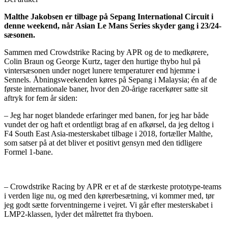
Malthe Jakobsen er tilbage på Sepang International Circuit i
denne weekend, når Asian Le Mans Series skyder gang i 23/24-
sæsonen.
Sammen med Crowdstrike Racing by APR og de to medkørere,
Colin Braun og George Kurtz, tager den hurtige thybo hul på
vintersæsonen under noget lunere temperaturer end hjemme i
Sennels. Åbningsweekenden køres på Sepang i Malaysia; én af de
første internationale baner, hvor den 20-årige racerkører satte sit
aftryk for fem år siden:
– Jeg har noget blandede erfaringer med banen, for jeg har både
vundet der og haft et ordentligt brag af en afkørsel, da jeg deltog i
F4 South East Asia-mesterskabet tilbage i 2018, fortæller Malthe,
som satser på at det bliver et positivt gensyn med den tidligere
Formel 1-bane.
– Crowdstrike Racing by APR er et af de stærkeste prototype-teams
i verden lige nu, og med den kørerbesætning, vi kommer med, tør
jeg godt sætte forventningerne i vejret. Vi går efter mesterskabet i
LMP2-klassen, lyder det målrettet fra thyboen.