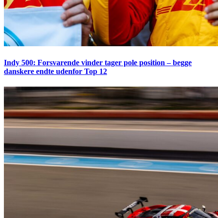
Indy 500: Forsvarende vinder tager pole position – begge
danskere endte udenfor Top 12