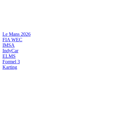
Videre
til
indhold
Le Mans 2026
FIA WEC
IMSA
IndyCar
ELMS
Formel 3
Karting
DANSK MOTORSPORT
INTERNATIONAL MOTORSPORT
ARTIKELSERIER