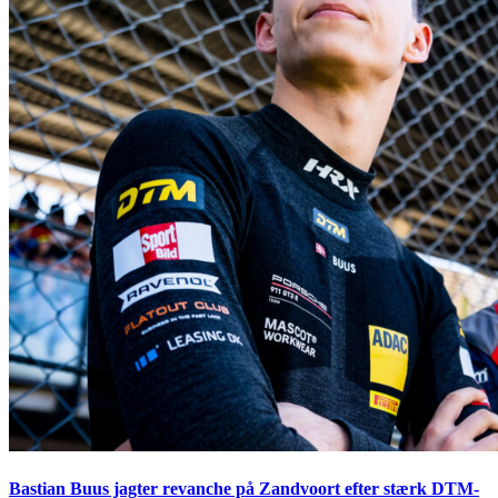
Bastian Buus jagter revanche på Zandvoort efter stærk DTM-