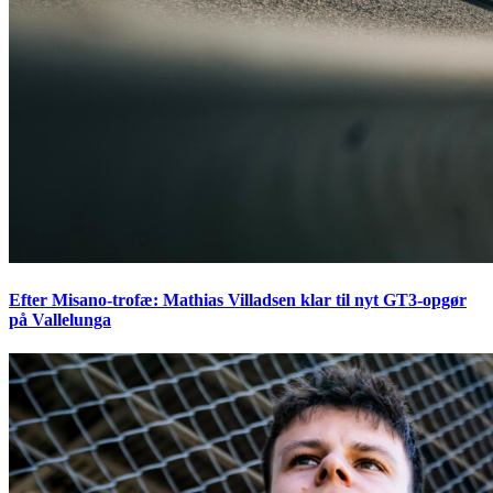
Efter Misano-trofæ: Mathias Villadsen klar til nyt GT3-opgør
på Vallelunga