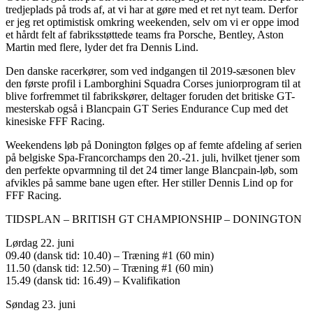
tredjeplads på trods af, at vi har at gøre med et ret nyt team. Derfor
er jeg ret optimistisk omkring weekenden, selv om vi er oppe imod
et hårdt felt af fabriksstøttede teams fra Porsche, Bentley, Aston
Martin med flere, lyder det fra Dennis Lind.
Den danske racerkører, som ved indgangen til 2019-sæsonen blev
den første profil i Lamborghini Squadra Corses juniorprogram til at
blive forfremmet til fabrikskører, deltager foruden det britiske GT-
mesterskab også i Blancpain GT Series Endurance Cup med det
kinesiske FFF Racing.
Weekendens løb på Donington følges op af femte afdeling af serien
på belgiske Spa-Francorchamps den 20.-21. juli, hvilket tjener som
den perfekte opvarmning til det 24 timer lange Blancpain-løb, som
afvikles på samme bane ugen efter. Her stiller Dennis Lind op for
FFF Racing.
TIDSPLAN – BRITISH GT CHAMPIONSHIP – DONINGTON
Lørdag 22. juni
09.40 (dansk tid: 10.40) – Træning #1 (60 min)
11.50 (dansk tid: 12.50) – Træning #1 (60 min)
15.49 (dansk tid: 16.49) – Kvalifikation
Søndag 23. juni