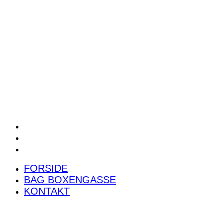
POWER RANKING
PODCAST
PRESSEMEDDELELSER
BILTEST
FORSIDE
BAG BOXENGASSE
KONTAKT
FORSIDE
BAG BOXENGASSE
KONTAKT