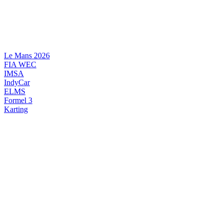
Videre
til
indhold
Le Mans 2026
FIA WEC
IMSA
IndyCar
ELMS
Formel 3
Karting
DANSK MOTORSPORT
INTERNATIONAL MOTORSPORT
ARTIKELSERIER