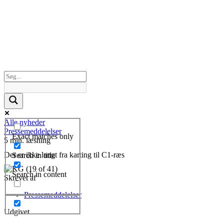
Alle nyheder
Pressemeddelelser
Exact matches only
5 min. læsning
Der er ikke langt fra karting til C1-ræs
Search in title
Search in content
Skrevet af
Pressemeddelelser
Udgivet