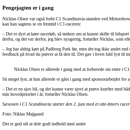
Pengejagten er i gang
Nicklas Olsen var også forbi C1 Scandinavia-standen ved Motorshow i 
kan han sagtens se en fremtid i C1-raceren:
– Det er dyrt at køre racerløb, så tanken om at kunne skifte til bilsport
derfra, og det var derfor, jeg blev nysgerrig, fortæller Nicklas, som e
– Jeg har aldrig kørt på Padborg Park før, men det tog ikke andet end
feedback på hvad du prøver at få den til. Det gav i hvert fald lyst til 
Nicklas Olsen er allerede i gang med at forberede sin entre i C
Så meget lyst, at han allerede er gået i gang med sponsorarbejdet for a
– Det er en sjov bil, og det kunne være sjovt at prøve kræfter med bå
min hovedprioritet i år, fortæller Nicklas Olsen.
Sæsonen i C1 Scandinavia starter den 2. juni med et otte-timers r
Foto: Niklas Majgaard
Det er god stil at dele godt indhold med andre