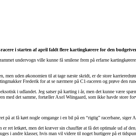
acere i starten af april faldt flere kartingkørere for den budgetve
rammet undervogn ville kunne få smilene frem på erfarne kartingkørere.
en, men uden økonomien til at tage næste skridt, er de store karriered
artingmakker Frederik for at se nærmere på C1-raceren og prøve den run
eksotisk i udlandet. Jeg satser på karting i år, men det kunne være spænd
ren med det samme, fortæller Axel Wiingaard, som ikke havde store forve
ret på at få kørt nogle omgange i en bil på en “rigtig” racerbane, siger 
 ret letkørt, men det kræver sin chauffør at få det optimale ud af den, s
ges i andre klasser, hvis man vil videre til noget hurtigere på et tidspun