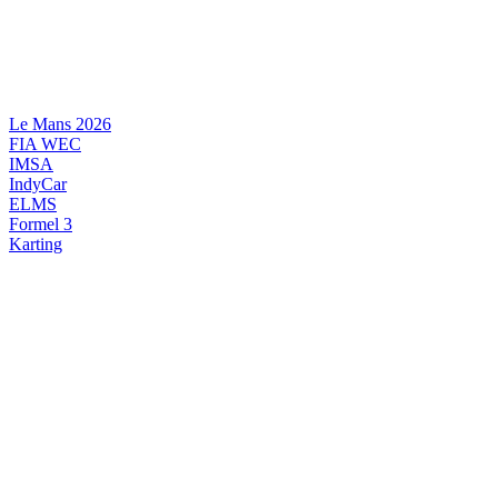
Videre
til
indhold
Le Mans 2026
FIA WEC
IMSA
IndyCar
ELMS
Formel 3
Karting
DANSK MOTORSPORT
INTERNATIONAL MOTORSPORT
ARTIKELSERIER