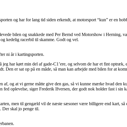
porten og har for lang tid siden erkendt, at motorsport “kun” er en hobb
plevede bilen og snakkede med Per Bernd ved Motorshow i Herning, var jeg
v og kedelig racerbil til skamme. Godt og vel.
er ni år i kartingsporten.
å jeg har kørt min del af gade-C1’ere, og selvom de har et fint optræk, 
. Den er sat op på en måde, så man kan arbejde med bilen for at komme r
n af, og at vi gerne måtte give den gas, så vi kunne mærke hvad den kunn
n fed oplevelse, siger Frederik Ifversen, der godt nok holder fast i sin 
okarten, men til gengæld vil de næste sæsoner være billigere end kart, så 
. Der skal jo penge til.
erbanen.