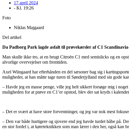
17 april 2024
- Kl.
19:26
Foto
Niklas Majgaard
Del artikel
Da Padborg Park lagde asfalt til prøvekørsler af C1 Scandinavia-r
Man skulle ikke tro, at en brugt Citroën C1 med semislicks og en opst
alvorlige overvejelser om fremtiden.
Axel Wiingaard har efterhånden en del sæsoner bag sig i kartingsport
muligheder, at han måtte tage turen til Sønderjylland med sin gode k
– Havde jeg en masse penge, ville jeg helt sikkert forsøge mig i noget 
muligheden for at prøve en C1’er opstod, blev der sat kryds i kalende
– Det er svært at have store forventninger, og jeg var nok mest fokuse
– Den var både hurtigere og sjovere end jeg havde turdet håbe på. Den er
en stor fordel i, at køreteknikken som man lærer i den her, også kan bru