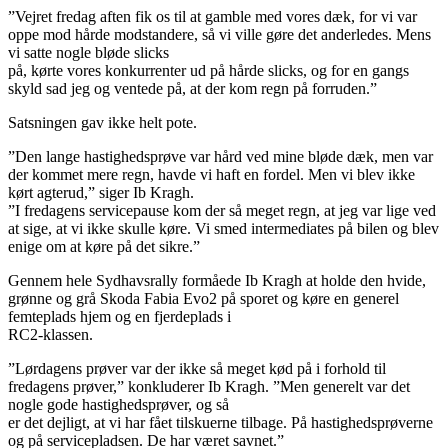
”Vejret fredag aften fik os til at gamble med vores dæk, for vi var
oppe mod hårde modstandere, så vi ville gøre det anderledes. Mens
vi satte nogle bløde slicks
på, kørte vores konkurrenter ud på hårde slicks, og for en gangs
skyld sad jeg og ventede på, at der kom regn på forruden.”
Satsningen gav ikke helt pote.
”Den lange hastighedsprøve var hård ved mine bløde dæk, men var
der kommet mere regn, havde vi haft en fordel. Men vi blev ikke
kørt agterud,” siger Ib Kragh.
”I fredagens servicepause kom der så meget regn, at jeg var lige ved
at sige, at vi ikke skulle køre. Vi smed intermediates på bilen og blev
enige om at køre på det sikre.”
Gennem hele Sydhavsrally formåede Ib Kragh at holde den hvide,
grønne og grå Skoda Fabia Evo2 på sporet og køre en generel
femteplads hjem og en fjerdeplads i
RC2-klassen.
”Lørdagens prøver var der ikke så meget kød på i forhold til
fredagens prøver,” konkluderer Ib Kragh. ”Men generelt var det
nogle gode hastighedsprøver, og så
er det dejligt, at vi har fået tilskuerne tilbage. På hastighedsprøverne
og på servicepladsen. De har været savnet.”