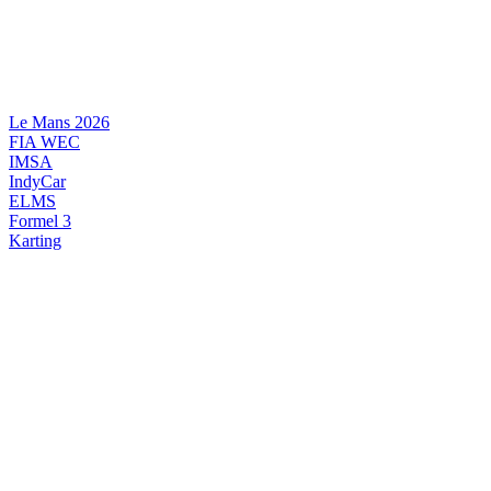
Videre
til
indhold
Le Mans 2026
FIA WEC
IMSA
IndyCar
ELMS
Formel 3
Karting
DANSK MOTORSPORT
INTERNATIONAL MOTORSPORT
ARTIKELSERIER