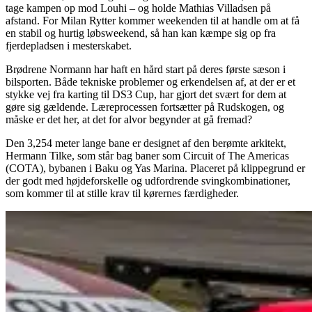
tage kampen op mod Louhi – og holde Mathias Villadsen på
afstand. For Milan Rytter kommer weekenden til at handle om at få
en stabil og hurtig løbsweekend, så han kan kæmpe sig op fra
fjerdepladsen i mesterskabet.
Brødrene Normann har haft en hård start på deres første sæson i
bilsporten. Både tekniske problemer og erkendelsen af, at der er et
stykke vej fra karting til DS3 Cup, har gjort det svært for dem at
gøre sig gældende. Læreprocessen fortsætter på Rudskogen, og
måske er det her, at det for alvor begynder at gå fremad?
Den 3,254 meter lange bane er designet af den berømte arkitekt,
Hermann Tilke, som står bag baner som Circuit of The Americas
(COTA), bybanen i Baku og Yas Marina. Placeret på klippegrund er
der godt med højdeforskelle og udfordrende svingkombinationer,
som kommer til at stille krav til kørernes færdigheder.