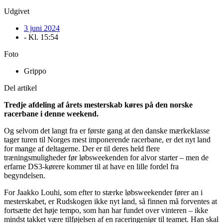
Udgivet
3 juni 2024
- Kl.
15:54
Foto
Grippo
Del artikel
Tredje afdeling af årets mesterskab køres på den norske
racerbane i denne weekend.
Og selvom det langt fra er første gang at den danske mærkeklasse
tager turen til Norges mest imponerende racerbane, er det nyt land
for mange af deltagerne. Der er til deres held flere
træningsmuligheder før løbsweekenden for alvor starter – men de
erfarne DS3-kørere kommer til at have en lille fordel fra
begyndelsen.
For Jaakko Louhi, som efter to stærke løbsweekender fører an i
mesterskabet, er Rudskogen ikke nyt land, så finnen må forventes at
fortsætte det høje tempo, som han har fundet over vinteren – ikke
mindst takket være tilføjelsen af en raceringeniør til teamet. Han skal