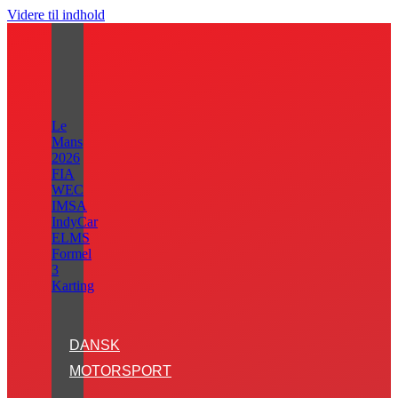
Videre til indhold
Le
Mans
2026
FIA
WEC
IMSA
IndyCar
ELMS
Formel
3
Karting
DANSK
MOTORSPORT