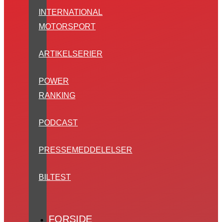
INTERNATIONAL
MOTORSPORT
ARTIKELSERIER
POWER
RANKING
PODCAST
PRESSEMEDDELELSER
BILTEST
FORSIDE