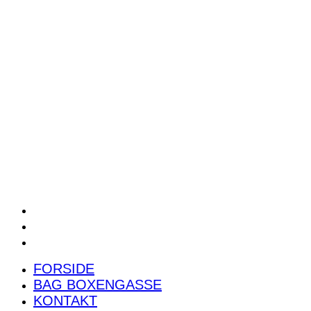
POWER RANKING
PODCAST
PRESSEMEDDELELSER
BILTEST
FORSIDE
BAG BOXENGASSE
KONTAKT
FORSIDE
BAG BOXENGASSE
KONTAKT