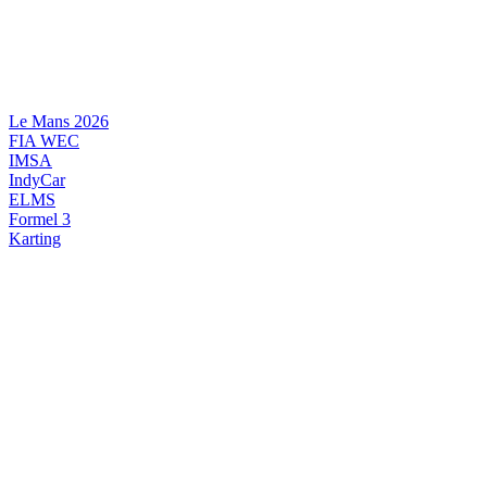
Videre
til
indhold
Le Mans 2026
FIA WEC
IMSA
IndyCar
ELMS
Formel 3
Karting
DANSK MOTORSPORT
INTERNATIONAL MOTORSPORT
ARTIKELSERIER