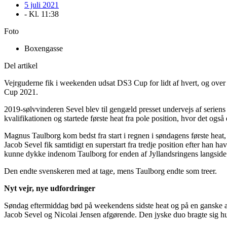
5 juli 2021
- Kl.
11:38
Foto
Boxengasse
Del artikel
Vejrguderne fik i weekenden udsat DS3 Cup for lidt af hvert, og over t
Cup 2021.
2019-sølvvinderen Sevel blev til gengæld presset undervejs af serie
kvalifikationen og startede første heat fra pole position, hvor det og
Magnus Taulborg kom bedst fra start i regnen i søndagens første heat
Jacob Sevel fik samtidigt en superstart fra tredje position efter han ha
kunne dykke indenom Taulborg for enden af Jyllandsringens langside
Den endte svenskeren med at tage, mens Taulborg endte som treer.
Nyt vejr, nye udfordringer
Søndag eftermiddag bød på weekendens sidste heat og på en ganske 
Jacob Sevel og Nicolai Jensen afgørende. Den jyske duo bragte sig hurt