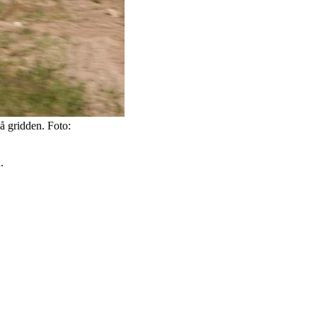
på gridden. Foto:
.