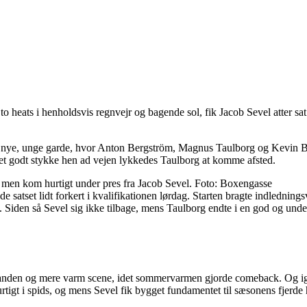
o heats i henholdsvis regnvejr og bagende sol, fik Jacob Sevel atter sat
ns nye, unge garde, hvor Anton Bergström, Magnus Taulborg og Kevin B
så et godt stykke hen ad vejen lykkedes Taulborg at komme afsted.
, men kom hurtigt under pres fra Jacob Sevel. Foto: Boxengasse
vde satset lidt forkert i kvalifikationen lørdag. Starten bragte indlednin
. Siden så Sevel sig ikke tilbage, mens Taulborg endte i en god og u
anden og mere varm scene, idet sommervarmen gjorde comeback. Og ige
igt i spids, og mens Sevel fik bygget fundamentet til sæsonens fjerde h