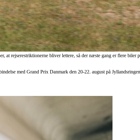
 rejserestriktionerne bliver lettere, så der næste gang er flere biler 
bindelse med Grand Prix Danmark den 20-22. august på Jyllandsringen