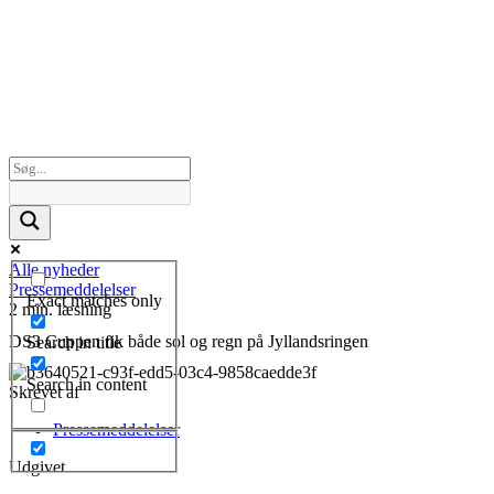
Alle nyheder
Pressemeddelelser
Exact matches only
2 min. læsning
DS3 Cuppen fik både sol og regn på Jyllandsringen
Search in title
Search in content
Skrevet af
Pressemeddelelser
Udgivet