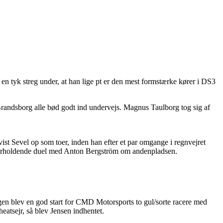
 en tyk streg under, at han lige pt er den mest formstærke kører i DS3
randsborg alle bød godt ind undervejs. Magnus Taulborg tog sig af
gsvist Sevel op som toer, inden han efter et par omgange i regnvejret
nderholdende duel med Anton Bergström om andenpladsen.
n blev en god start for CMD Motorsports to gul/sorte racere med
eatsejr, så blev Jensen indhentet.