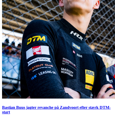
Bastian Buus jagter revanche på Zandvoort efter stærk DTM-
start