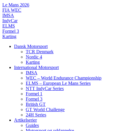
Videre
Le Mans 2026
til
FIA WEC
indhold
IMSA
IndyCar
ELMS
Formel 3
Karting
Dansk Motorsport
TCR Denmark
Nordic 4
Karting
International Motorsport
IMSA
WEC – World Endurance Championship
ELMS – European Le Mans Series
NTT IndyCar Series
Formel 1
Formel 3
British GT
GT World Challenge
24H Series
Artikelserier
Guides
Motorsport og uddannelse