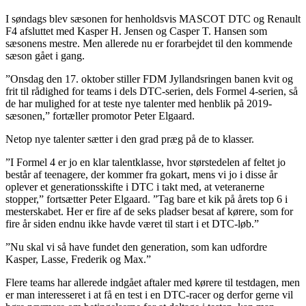
I søndags blev sæsonen for henholdsvis MASCOT DTC og Renault
F4 afsluttet med Kasper H. Jensen og Casper T. Hansen som
sæsonens mestre. Men allerede nu er forarbejdet til den kommende
sæson gået i gang.
”Onsdag den 17. oktober stiller FDM Jyllandsringen banen kvit og
frit til rådighed for teams i dels DTC-serien, dels Formel 4-serien, så
de har mulighed for at teste nye talenter med henblik på 2019-
sæsonen,” fortæller promotor Peter Elgaard.
Netop nye talenter sætter i den grad præg på de to klasser.
”I Formel 4 er jo en klar talentklasse, hvor størstedelen af feltet jo
består af teenagere, der kommer fra gokart, mens vi jo i disse år
oplever et generationsskifte i DTC i takt med, at veteranerne
stopper,” fortsætter Peter Elgaard. ”Tag bare et kik på årets top 6 i
mesterskabet. Her er fire af de seks pladser besat af kørere, som for
fire år siden endnu ikke havde været til start i et DTC-løb.”
”Nu skal vi så have fundet den generation, som kan udfordre
Kasper, Lasse, Frederik og Max.”
Flere teams har allerede indgået aftaler med kørere til testdagen, men
er man interesseret i at få en test i en DTC-racer og derfor gerne vil