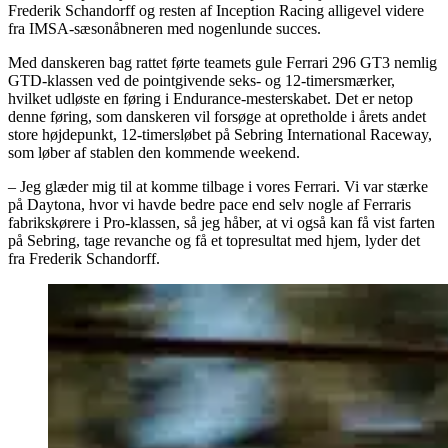
Frederik Schandorff og resten af Inception Racing alligevel videre
fra IMSA-sæsonåbneren med nogenlunde succes.
Med danskeren bag rattet førte teamets gule Ferrari 296 GT3 nemlig
GTD-klassen ved de pointgivende seks- og 12-timersmærker,
hvilket udløste en føring i Endurance-mesterskabet. Det er netop
denne føring, som danskeren vil forsøge at opretholde i årets andet
store højdepunkt, 12-timersløbet på Sebring International Raceway,
som løber af stablen den kommende weekend.
– Jeg glæder mig til at komme tilbage i vores Ferrari. Vi var stærke
på Daytona, hvor vi havde bedre pace end selv nogle af Ferraris
fabrikskørere i Pro-klassen, så jeg håber, at vi også kan få vist farten
på Sebring, tage revanche og få et topresultat med hjem, lyder det
fra Frederik Schandorff.