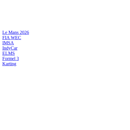
Videre
til
indhold
Le Mans 2026
FIA WEC
IMSA
IndyCar
ELMS
Formel 3
Karting
DANSK MOTORSPORT
INTERNATIONAL MOTORSPORT
ARTIKELSERIER