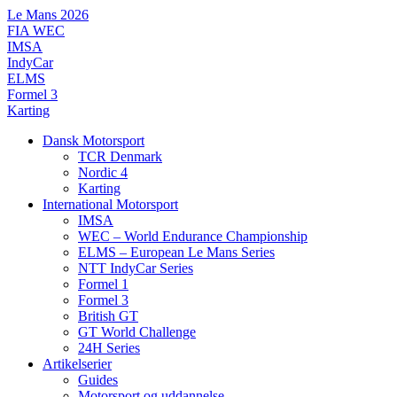
Videre
Le Mans 2026
til
FIA WEC
indhold
IMSA
IndyCar
ELMS
Formel 3
Karting
Dansk Motorsport
TCR Denmark
Nordic 4
Karting
International Motorsport
IMSA
WEC – World Endurance Championship
ELMS – European Le Mans Series
NTT IndyCar Series
Formel 1
Formel 3
British GT
GT World Challenge
24H Series
Artikelserier
Guides
Motorsport og uddannelse