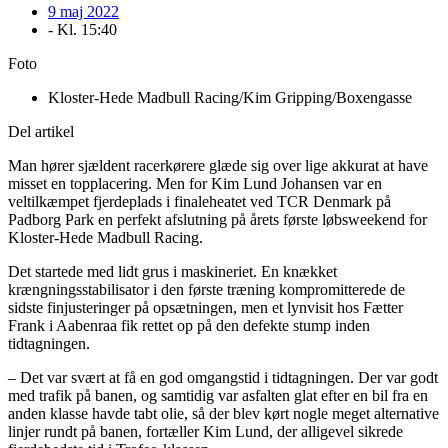
9 maj 2022
- Kl.
15:40
Foto
Kloster-Hede Madbull Racing/Kim Gripping/Boxengasse
Del artikel
Man hører sjældent racerkørere glæde sig over lige akkurat at have
misset en topplacering. Men for Kim Lund Johansen var en
veltilkæmpet fjerdeplads i finaleheatet ved TCR Denmark på
Padborg Park en perfekt afslutning på årets første løbsweekend for
Kloster-Hede Madbull Racing.
Det startede med lidt grus i maskineriet. En knækket
krængningsstabilisator i den første træning kompromitterede de
sidste finjusteringer på opsætningen, men et lynvisit hos Fætter
Frank i Aabenraa fik rettet op på den defekte stump inden
tidtagningen.
– Det var svært at få en god omgangstid i tidtagningen. Der var godt
med trafik på banen, og samtidig var asfalten glat efter en bil fra en
anden klasse havde tabt olie, så der blev kørt nogle meget alternative
linjer rundt på banen, fortæller Kim Lund, der alligevel sikrede