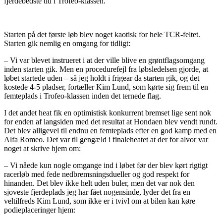
fjerdebedste tid i Trofeo-klassen.
Starten på det første løb blev noget kaotisk for hele TCR-feltet.
Starten gik nemlig en omgang for tidligt:
– Vi var blevet instrueret i at der ville blive en grøntflagsomgang
inden starten gik. Men en procedurefejl fra løbsledelsen gjorde, at
løbet startede uden – så jeg holdt i frigear da starten gik, og det
kostede 4-5 pladser, fortæller Kim Lund, som kørte sig frem til en
femteplads i Trofeo-klassen inden det ternede flag.
I det andet heat fik en optimistisk konkurrent bremset lige sent nok
for enden af langsiden med det resultat at Hondaen blev vendt rundt.
Det blev alligevel til endnu en femteplads efter en god kamp med en
Alfa Romeo. Det var til gengæld i finaleheatet at der for alvor var
noget at skrive hjem om:
– Vi nåede kun nogle omgange ind i løbet før der blev kørt rigtigt
racerløb med fede nedbremsningsdueller og god respekt for
hinanden. Det blev ikke helt uden buler, men det var nok den
sjoveste fjerdeplads jeg har fået nogensinde, lyder det fra en
veltilfreds Kim Lund, som ikke er i tvivl om at bilen kan køre
podieplaceringer hjem: