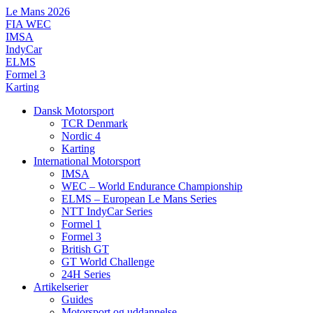
Videre
Le Mans 2026
til
FIA WEC
indhold
IMSA
IndyCar
ELMS
Formel 3
Karting
Dansk Motorsport
TCR Denmark
Nordic 4
Karting
International Motorsport
IMSA
WEC – World Endurance Championship
ELMS – European Le Mans Series
NTT IndyCar Series
Formel 1
Formel 3
British GT
GT World Challenge
24H Series
Artikelserier
Guides
Motorsport og uddannelse