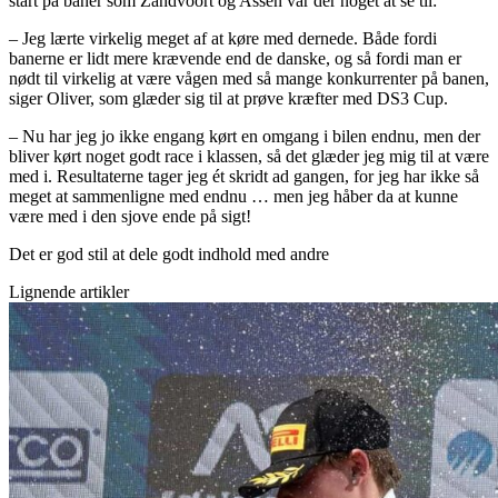
start på baner som Zandvoort og Assen var der noget at se til:
– Jeg lærte virkelig meget af at køre med dernede. Både fordi
banerne er lidt mere krævende end de danske, og så fordi man er
nødt til virkelig at være vågen med så mange konkurrenter på banen,
siger Oliver, som glæder sig til at prøve kræfter med DS3 Cup.
– Nu har jeg jo ikke engang kørt en omgang i bilen endnu, men der
bliver kørt noget godt race i klassen, så det glæder jeg mig til at være
med i. Resultaterne tager jeg ét skridt ad gangen, for jeg har ikke så
meget at sammenligne med endnu … men jeg håber da at kunne
være med i den sjove ende på sigt!
Det er god stil at dele godt indhold med andre
Lignende artikler