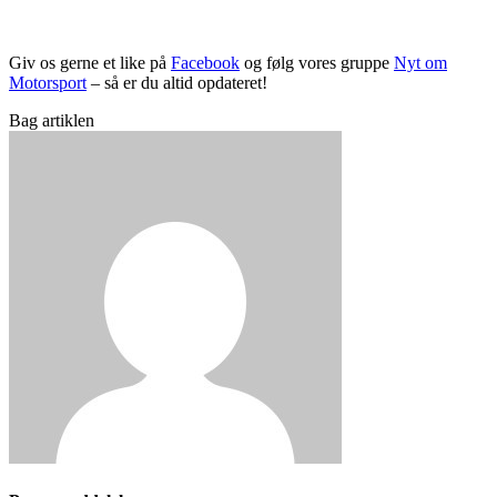
Giv os gerne et like på
Facebook
og følg vores gruppe
Nyt om
Motorsport
– så er du altid opdateret!
Bag artiklen