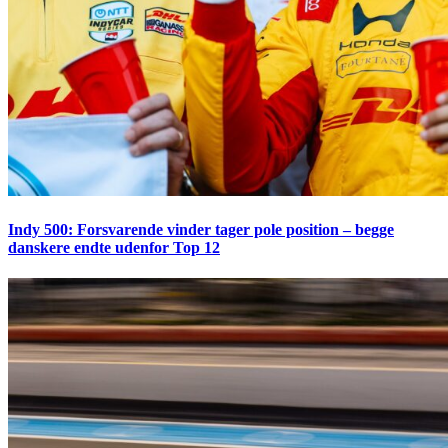
Indy 500: Forsvarende vinder tager pole position – begge
danskere endte udenfor Top 12