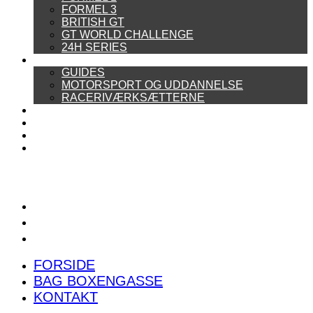
FORMEL 3
BRITISH GT
GT WORLD CHALLENGE
24H SERIES
ARTIKELSERIER
GUIDES
MOTORSPORT OG UDDANNELSE
RACERIVÆRKSÆTTERNE
POWER RANKING
PODCAST
PRESSEMEDDELELSER
BILTEST
FORSIDE
BAG BOXENGASSE
KONTAKT
FORSIDE
BAG BOXENGASSE
KONTAKT