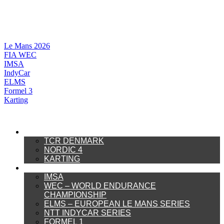
Videre
til
indhold
Le Mans 2026
FIA WEC
IMSA
IndyCar
ELMS
Formel 3
Karting
DANSK MOTORSPORT
TCR DENMARK
NORDIC 4
KARTING
INTERNATIONAL MOTORSPORT
IMSA
WEC – WORLD ENDURANCE
CHAMPIONSHIP
ELMS – EUROPEAN LE MANS SERIES
NTT INDYCAR SERIES
FORMEL 1