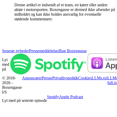
Denne artikel er indsendt af et team, en kører eller anden
aktør i motorsporten. Boxengasse er dermed ikke afsender på
indholdet og kan ikke holdes ansvarlig for eventuelle
stødende kommentarer.
Seneste nyheder
Pressemeddelelser
Bag Boxengasse
Lyt
med
på
© 2018-
Annoncører
Presse
Privatlivspolitik
Cookies
LLMs.txt
LLMs
2026 -
full.tx
Boxengasse
I/S
Spotify
Apple Podcast
Lyt med på seneste episode