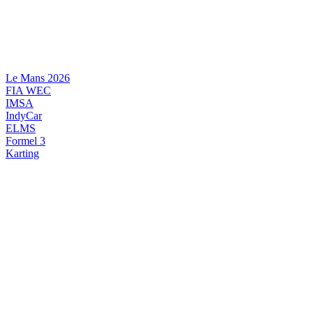
Videre
til
indhold
Le Mans 2026
FIA WEC
IMSA
IndyCar
ELMS
Formel 3
Karting
DANSK MOTORSPORT
INTERNATIONAL MOTORSPORT
ARTIKELSERIER