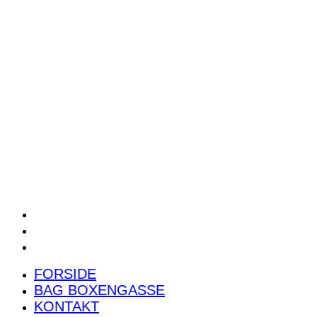
POWER RANKING
PODCAST
PRESSEMEDDELELSER
BILTEST
FORSIDE
BAG BOXENGASSE
KONTAKT
FORSIDE
BAG BOXENGASSE
KONTAKT