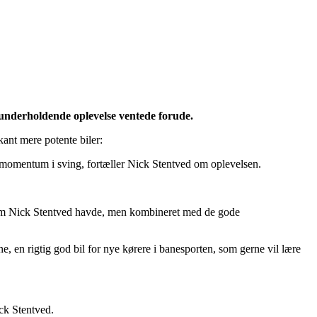
 underholdende oplevelse ventede forude.
kant mere potente biler:
 og momentum i sving, fortæller Nick Stentved om oplevelsen.
som Nick Stentved havde, men kombineret med de gode
, en rigtig god bil for nye kørere i banesporten, som gerne vil lære
ick Stentved.