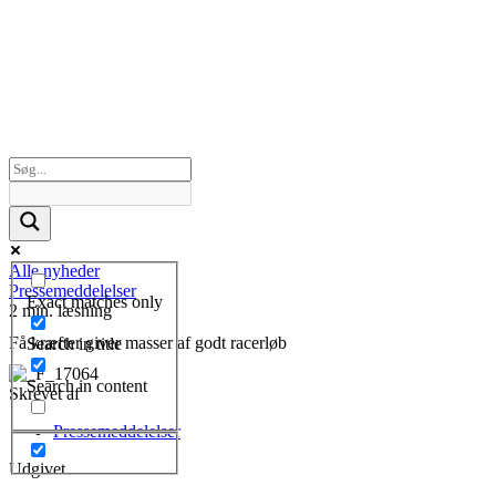
Alle nyheder
Pressemeddelelser
Exact matches only
2 min. læsning
Få kræfter giver masser af godt racerløb
Search in title
Search in content
Skrevet af
Pressemeddelelser
Udgivet